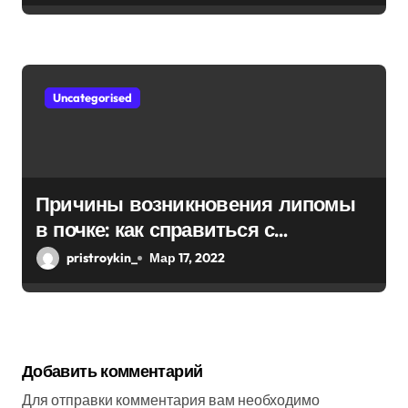
Uncategorised
Причины возникновения липомы
в почке: как справиться с
болезнью
pristroykin_
Мар 17, 2022
Добавить комментарий
Для отправки комментария вам необходимо