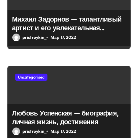
а
п
Михаил Задорнов — талантливый
артист и его увлекательная
и
биография — выдающиеся
pristroykin_
Мар 17, 2022
с
достижения, известность и
интересные факты из личной
я
жизни!
м
Uncategorised
Любовь Успенская — биография,
личная жизнь, достижения
pristroykin_
Мар 17, 2022