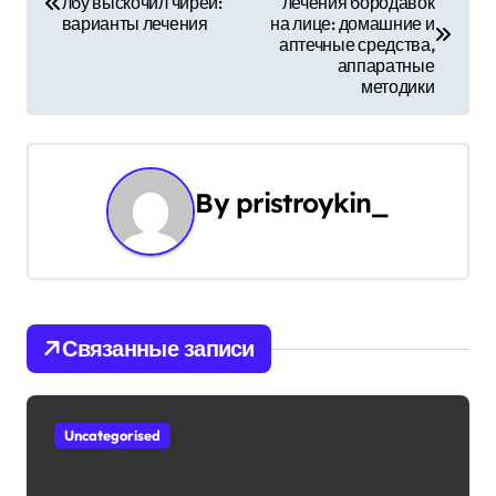
лбу выскочил чирей:
лечения бородавок
а
варианты лечения
на лице: домашние и
аптечные средства,
в
аппаратные
методики
и
г
а
By
pristroykin_
ц
и
я
Связанные записи
п
о
Uncategorised
з