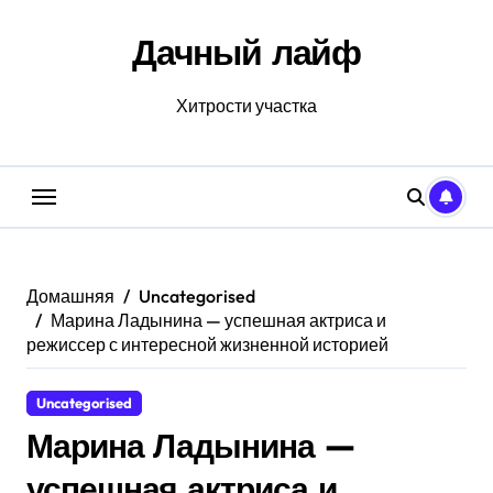
Перейти
к
Дачный лайф
содержанию
Хитрости участка
Домашняя
Uncategorised
Марина Ладынина — успешная актриса и
режиссер с интересной жизненной историей
Uncategorised
Марина Ладынина —
успешная актриса и