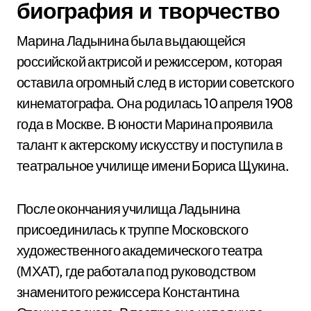
биография и творчество
Марина Ладынина была выдающейся
российской актрисой и режиссером, которая
оставила огромный след в истории советского
кинематографа. Она родилась 10 апреля 1908
года в Москве. В юности Марина проявила
талант к актерскому искусству и поступила в
театральное училище имени Бориса Щукина.
После окончания училища Ладынина
присоединилась к труппе Московского
художественного академического театра
(МХАТ), где работала под руководством
знаменитого режиссера Константина