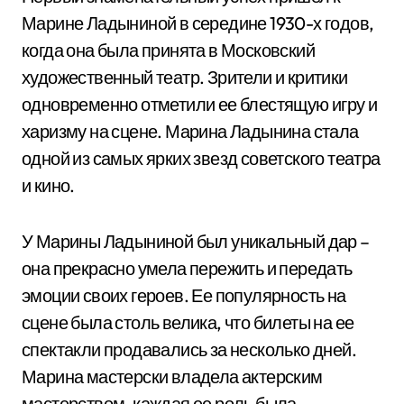
Марине Ладыниной в середине 1930-х годов,
когда она была принята в Московский
художественный театр. Зрители и критики
одновременно отметили ее блестящую игру и
харизму на сцене. Марина Ладынина стала
одной из самых ярких звезд советского театра
и кино.
У Марины Ладыниной был уникальный дар –
она прекрасно умела пережить и передать
эмоции своих героев. Ее популярность на
сцене была столь велика, что билеты на ее
спектакли продавались за несколько дней.
Марина мастерски владела актерским
мастерством, каждая ее роль была