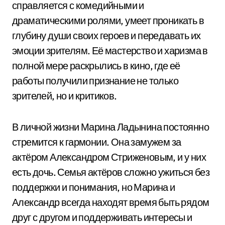
справляется с комедийными и
драматическими ролями, умеет проникать в
глубину души своих героев и передавать их
эмоции зрителям. Её мастерство и харизма в
полной мере раскрылись в кино, где её
работы получили признание не только
зрителей, но и критиков.
В личной жизни Марина Ладынина постоянно
стремится к гармонии. Она замужем за
актёром Александром Стриженовым, и у них
есть дочь. Семья актёров сложно ужиться без
поддержки и понимания, но Марина и
Александр всегда находят время быть рядом
друг с другом и поддерживать интересы и