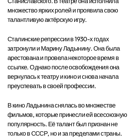
Станиславского. В театре она исполнила
множество ярких ролей и проявила свою
талантливую актёрскую игру.
Сталинские репрессии в 1930-х годах
затронули и Марину Ладынину. Она была
арестована и провела некоторое время в
ссылке. Однако после освобождения она
вернулась к театру и кино и снова начала
преуспевать в своей профессии.
В кино Ладынина снялась во множестве
фильмов, которые принесли ей всесоюзную
популярность. Её талант был признан не
только в СССР, но и за пределами страны.