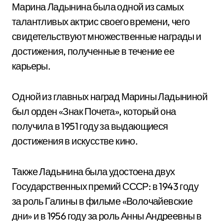
Марина Ладынина была одной из самых
талантливых актрис своего времени, чего
свидетельствуют множественные награды и
достижения, полученные в течение ее
карьеры.
Одной из главных наград Марины Ладыниной
был орден «Знак Почета», который она
получила в 1951 году за выдающиеся
достижения в искусстве кино.
Также Ладынина была удостоена двух
Государственных премий СССР: в 1943 году
за роль Галины в фильме «Волочайевские
дни» и в 1956 году за роль Анны Андреевны в