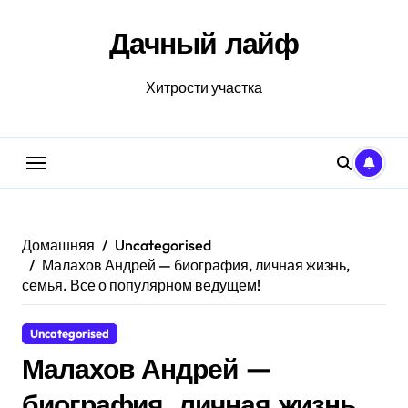
Перейти
к
Дачный лайф
содержанию
Хитрости участка
Домашняя
Uncategorised
Малахов Андрей — биография, личная жизнь,
семья. Все о популярном ведущем!
Uncategorised
Малахов Андрей —
биография, личная жизнь,