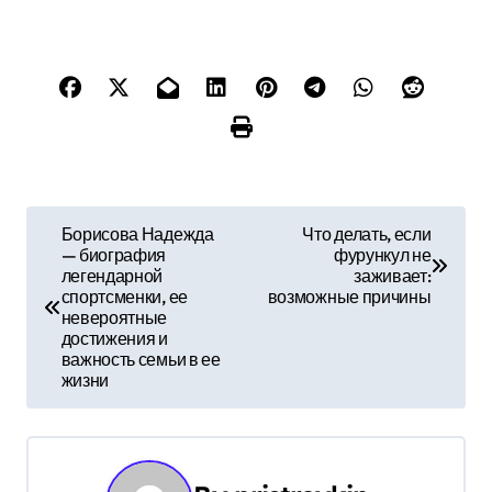
Н
Борисова Надежда
Что делать, если
— биография
фурункул не
а
легендарной
заживает:
спортсменки, ее
возможные причины
в
невероятные
достижения и
и
важность семьи в ее
жизни
г
а