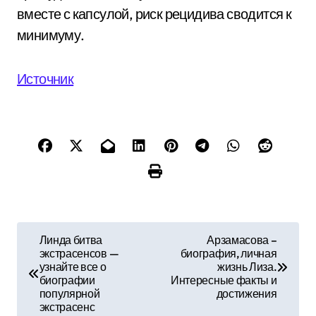
вместе с капсулой, риск рецидива сводится к
минимуму.
Источник
Н
Линда битва
Арзамасова –
экстрасенсов —
биография, личная
а
узнайте все о
жизнь Лиза.
биографии
Интересные факты и
в
популярной
достижения
экстрасенс