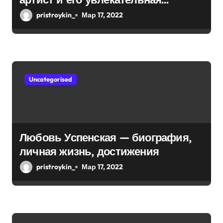
и
биография — выдающиеся
pristroykin_
Мар 17, 2022
с
достижения, известность и
интересные факты из личной
я
жизни!
м
Uncategorised
Любовь Успенская — биография,
личная жизнь, достижения
pristroykin_
Мар 17, 2022