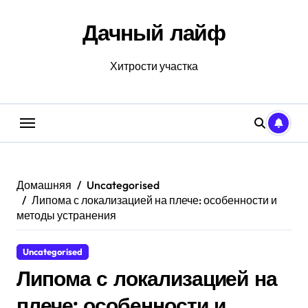
Перейти
к
Дачный лайф
содержанию
Хитрости участка
Домашняя
Uncategorised
Липома с локализацией на плече: особенности и
методы устранения
Uncategorised
Липома с локализацией на
плече: особенности и