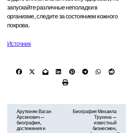
запускайте различные неполадки в
организме, следите за состоянием кожного
покрова.
Источник
Н
Арутюнян Ваган
Биография Михаила
Арсенович —
Трухина —
а
биография,
известный
достижения и
бизнесмен,