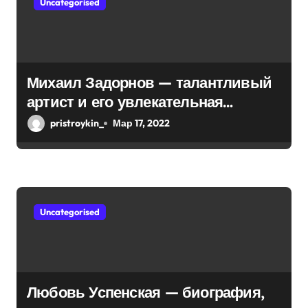
п
Uncategorised
и
с
Михаил Задорнов — талантливый
я
артист и его увлекательная
м
биография — выдающиеся
pristroykin_
Мар 17, 2022
достижения, известность и
интересные факты из личной
жизни!
Uncategorised
Любовь Успенская — биография,