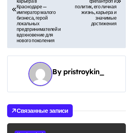
в
карьера в
филантроп и
Краснодаре —
политик, его личная
и
император малого
жизнь, карьера и
бизнеса, герой
значимые
г
локальных
достижения
предпринимателей и
а
вдохновение для
нового поколения
ц
и
By
pristroykin_
я
п
о
з
Связанные записи
а