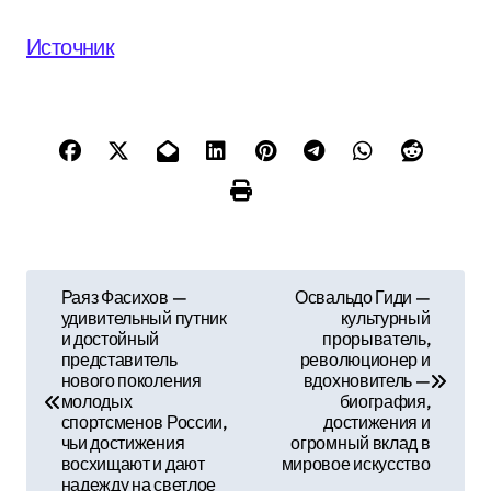
Источник
Н
Раяз Фасихов —
Освальдо Гиди —
удивительный путник
культурный
а
и достойный
прорыватель,
представитель
революционер и
в
нового поколения
вдохновитель —
молодых
биография,
и
спортсменов России,
достижения и
чьи достижения
огромный вклад в
г
восхищают и дают
мировое искусство
надежду на светлое