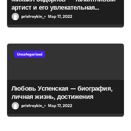
я
артист и его увлекательная
биография — выдающиеся
м
pristroykin_
Мар 17, 2022
достижения, известность и
интересные факты из личной
жизни!
Uncategorised
Любовь Успенская — биография,
личная жизнь, достижения
pristroykin_
Мар 17, 2022