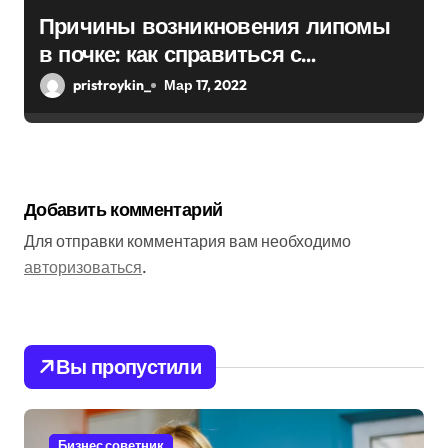
Причины возникновения липомы
в почке: как справиться с
болезнью
pristroykin_
Мар 17, 2022
Добавить комментарий
Для отправки комментария вам необходимо
авторизоваться
.
Вы пропустили
Бизнес советник