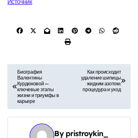
Источник
Н
Биография
Как происходит
Валентины
удаление шипицы
а
Курдюковой —
жидким азотом:
ключевые этапы
процедура и уход
в
жизни и триумфы в
карьере
и
г
а
By
pristroykin_