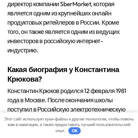
директор компании SberMarket, которая
является одним из крупнейших онлайн
продуктовых ритейлеров в России. Кроме
того, он также является одним из ведущих
инвесторов в российскую интернет-
индустрию.
Какая биография у Константина
Крюкова?
Константин Крюков родился 12 февраля 1981
года в Москве. После окончания школы
поступил в Российскую электротехническую
академию имени В.И. Ленина, где получил
Этот сайт использует куки-файлы и другие технологии, чтобы помочь
вам в навигации, а также предоставить лучший пользовательский
диплом инженера-электроника. После учебы
опыт.
OK
начал свою карьеру в IT-сфере. Он работал в