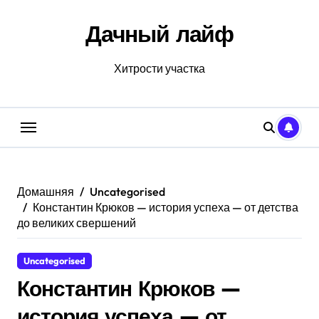
Перейти
к
Дачный лайф
содержанию
Хитрости участка
Домашняя
Uncategorised
Константин Крюков — история успеха — от детства
до великих свершений
Uncategorised
Константин Крюков —
история успеха — от