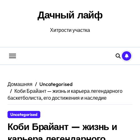
Перейти
к
Дачный лайф
содержанию
Хитрости участка
Домашняя
Uncategorised
Коби Брайант — жизнь и карьера легендарного
баскетболиста, его достижения и наследие
Uncategorised
Коби Брайант — жизнь и
карьера легендарного