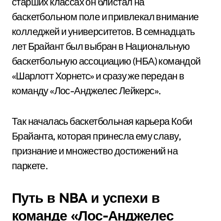
старших классах он блистал на
баскетбольном поле и привлекал внимание
колледжей и университетов. В семнадцать
лет Брайант был выбран в Национальную
баскетбольную ассоциацию (НБА) командой
«Шарлотт Хорнетс» и сразу же передан в
команду «Лос-Анджелес Лейкерс».
Так началась баскетбольная карьера Коби
Брайанта, которая принесла ему славу,
признание и множество достижений на
паркете.
Путь в NBA и успехи в
команде «Лос-Анджелес