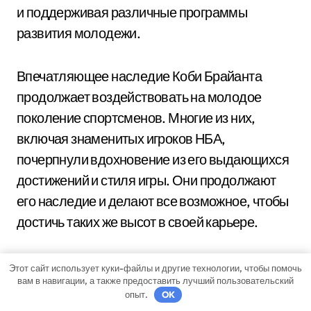
и поддерживая различные программы
развития молодежи.
Впечатляющее наследие Коби Брайанта
продолжает воздействовать на молодое
поколение спортсменов. Многие из них,
включая знаменитых игроков НБА,
почерпнули вдохновение из его выдающихся
достижений и стиля игры. Они продолжают
его наследие и делают все возможное, чтобы
достичь таких же высот в своей карьере.
Вместо того чтобы забывать, мир сохраняет
Этот сайт использует куки-файлы и другие технологии, чтобы помочь
вам в навигации, а также предоставить лучший пользовательский
память о Коби Брайанте. Его имя навсегда
опыт.
OK
вписано в историю баскетбола, а его