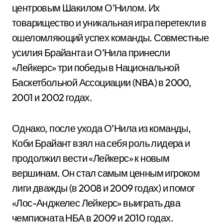
центровым Шакилом О’Нилом. Их
товарищество и уникальная игра перетекли в
ошеломляющий успех команды. Совместные
усилия Брайанта и О’Нила принесли
«Лейкерс» три победы в Национальной
Баскетбольной Ассоциации (NBA) в 2000,
2001 и 2002 годах.
Однако, после ухода О’Нила из команды,
Коби Брайант взял на себя роль лидера и
продолжил вести «Лейкерс» к новым
вершинам. Он стал самым ценным игроком
лиги дважды (в 2008 и 2009 годах) и помог
«Лос-Анджелес Лейкерс» выиграть два
чемпионата НБА в 2009 и 2010 годах.