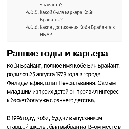
Брайанта?
Какой была карьера Коби
Брайанта?
Какие достижения Коби Брайанта в
НБА?
Ранние годы и карьера
Коби Брайант, полное имя Кобе Бин Брайант,
родился 23 августа 1978 года в городе
Филадельфия, штат Пенсильвания. Самым
младшим из троих детей он проявил интерес
к баскетболу уже с раннего детства.
В 1996 году, Коби, будучи выпускником
старшей школы, был выбран на 13-ом месте в