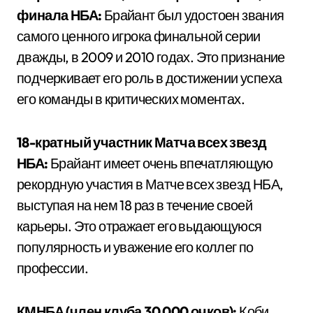
финала НБА:
Брайант был удостоен звания
самого ценного игрока финальной серии
дважды, в 2009 и 2010 годах. Это признание
подчеркивает его роль в достижении успеха
его команды в критических моментах.
18-кратный участник Матча всех звезд
НБА:
Брайант имеет очень впечатляющую
рекордную участия в Матче всех звезд НБА,
выступая на нем 18 раз в течение своей
карьеры. Это отражает его выдающуюся
популярность и уважение его коллег по
профессии.
КМНБА (член клуба 30 000 очков):
Коби