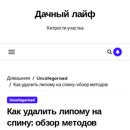
Перейти
к
Дачный лайф
содержанию
Хитрости участка
Домашняя
Uncategorised
Как удалить липому на спину: обзор методов
Uncategorised
Как удалить липому на
спину: обзор методов