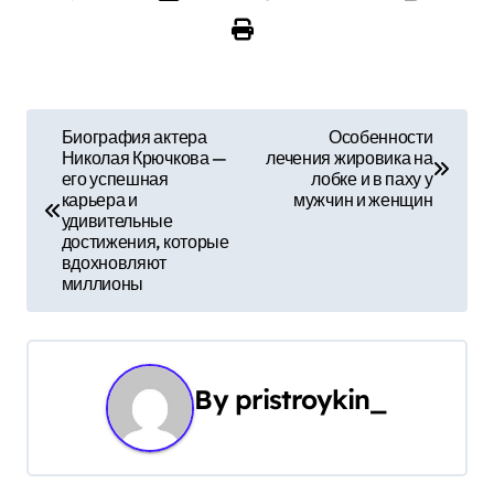
Н
Биография актера
Особенности
Николая Крючкова —
лечения жировика на
а
его успешная
лобке и в паху у
карьера и
мужчин и женщин
в
удивительные
достижения, которые
и
вдохновляют
миллионы
г
а
ц
By
pristroykin_
и
я