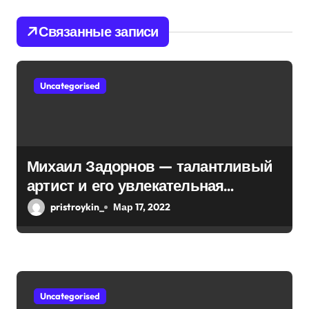
п
Связанные записи
о
з
Uncategorised
а
п
и
Михаил Задорнов — талантливый
артист и его увлекательная
с
биография — выдающиеся
pristroykin_
Мар 17, 2022
я
достижения, известность и
интересные факты из личной
м
жизни!
Uncategorised