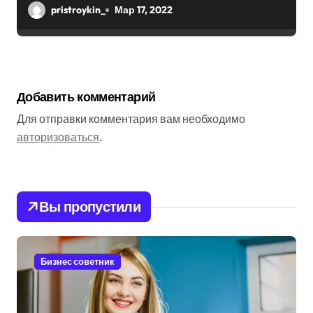
болезнью
pristroykin_
Мар 17, 2022
Добавить комментарий
Для отправки комментария вам необходимо
авторизоваться
.
Вы пропустили
Бизнес советник