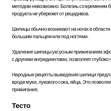
методом невозможно. Болезнь со временем б
продукта не убережет от рецидивов.
Шипицы обычно возникают на ногах в области с
большим пальцем или под ногтями.
Удаление шипицы уксусным прижиганием эффек
с другими ингредиентами, позволяет глубоко
Народные рецепты выведения шипици предлаг
вроде муки, лукового сока, яйца. Это позвол
прижигания.
Тесто