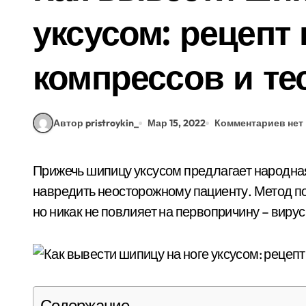
уксусом: рецепт
компрессов и те
Автор pristroykin_
Мар 15, 2022
Комментариев нет
Прижечь шипицу уксусом предлагает народная медицина, способ эффективен, хотя может
навредить неосторожному пациенту. Метод по
но никак не повлияет на первопричину – виру
Содержание