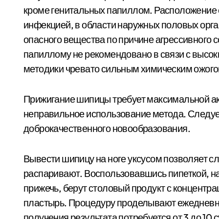
кроме генитальных папиллом. Расположение
инфекцией, в области наружных половых орг
опасного вещества по причине агрессивного 
папиллому не рекомендовано в связи с высо
методики чревато сильным химическим ожого
Прижигание шипицы требует максимальной ак
неправильное использование метода. Следуе
доброкачественного новообразования.
Вывести шипицу на ноге уксусом позволяет с
распаривают. Воспользовавшись пипеткой, на
прижечь, берут столовый продукт с концентр
пластырь. Процедуру проделывают ежедневно 
получения результата потребуется от 3 до 10 с