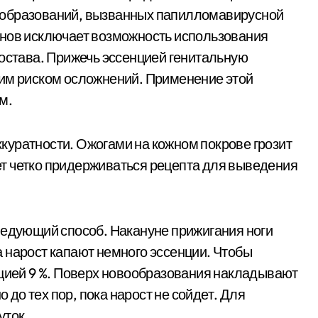
 образований, вызванных папилломавирусной
анов исключает возможность использования
состава. Прижечь эссенцией генитальную
ким риском осложнений. Применение этой
м.
куратности. Ожогами на кожном покрове грозит
т четко придерживаться рецепта для выведения
ледующий способ. Накануне прижигания ноги
 нарост капают немного эссенции. Чтобы
ацией 9 %. Поверх новообразования накладывают
до тех пор, пока нарост не сойдет. Для
уток.