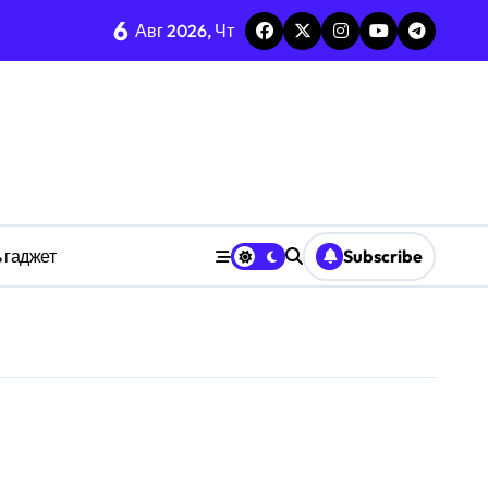
6
Авг 2026, Чт
изадачности
ве
 гаджет
Subscribe
анстве
ности индивидуума
ве