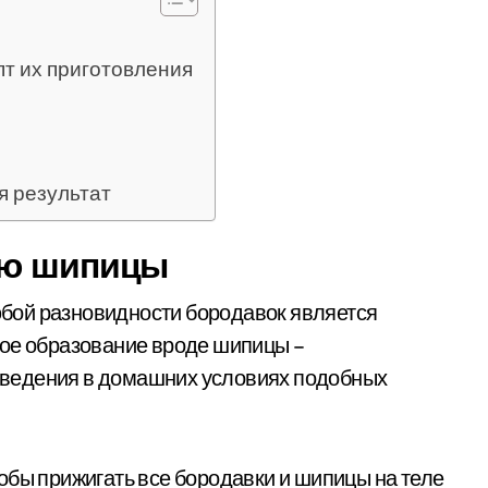
пт их приготовления
я результат
ию шипицы
бой разновидности бородавок является
ное образование вроде шипицы –
ведения в домашних условиях подобных
обы прижигать все бородавки и шипицы на теле