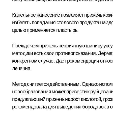
Капельное нанесение позволяет прижечь кожн
избегать попадания столового продукта на здо
целью применяется пластырь.
Прежде чем прижечь неприятную шипицу уксус
методики есть свои противопоказания. Дермат
конкретном случае. Даст рекомендации отно
лечения.
Метод считается действенным. Однако испол
новообразования может привести к рубцеван
предлагающий прижечь нарост кислотой, гро
рекомендована для выведения бородавок в об