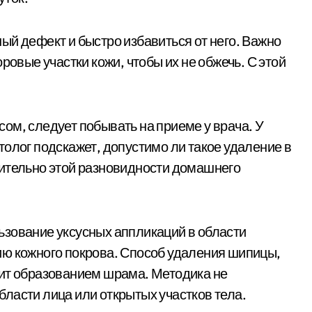
ый дефект и быстро избавиться от него. Важно
ровые участки кожи, чтобы их не обжечь. С этой
ом, следует побывать на приеме у врача. У
олог подскажет, допустимо ли такое удаление в
сительно этой разновидности домашнего
ьзование уксусных аппликаций в области
ию кожного покрова. Способ удаления шипицы,
зит образованием шрама. Методика не
ласти лица или открытых участков тела.