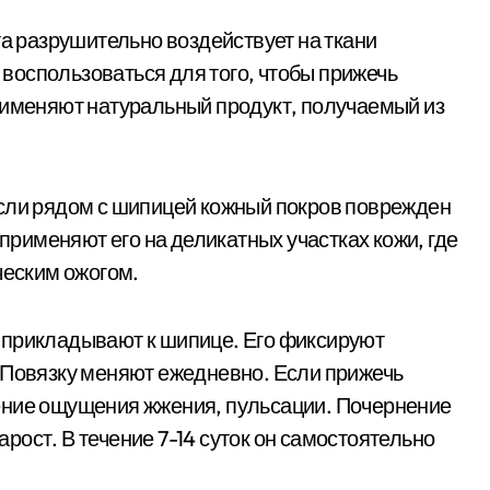
та разрушительно воздействует на ткани
воспользоваться для того, чтобы прижечь
рименяют натуральный продукт, получаемый из
если рядом с шипицей кожный покров поврежден
 применяют его на деликатных участках кожи, где
ческим ожогом.
 прикладывают к шипице. Его фиксируют
 Повязку меняют ежедневно. Если прижечь
ение ощущения жжения, пульсации. Почернение
нарост. В течение 7-14 суток он самостоятельно