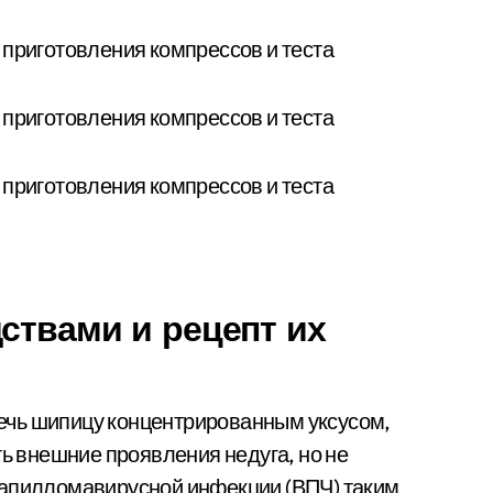
ствами и рецепт их
ечь шипицу концентрированным уксусом,
ть внешние проявления недуга, но не
папилломавирусной инфекции (ВПЧ) таким