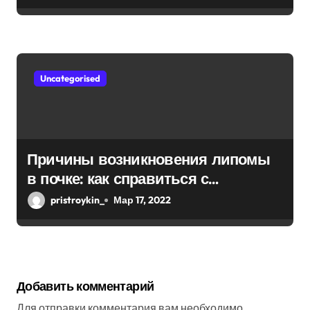
Uncategorised
Причины возникновения липомы
в почке: как справиться с
болезнью
pristroykin_
Мар 17, 2022
Добавить комментарий
Для отправки комментария вам необходимо