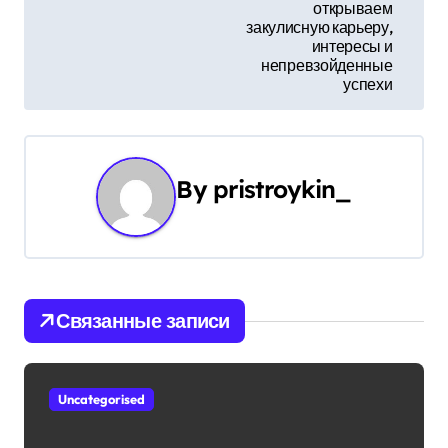
и
открываем
закулисную карьеру,
г
интересы и
непревзойденные
а
успехи
ц
и
By
pristroykin_
я
п
о
Связанные записи
з
а
Uncategorised
п