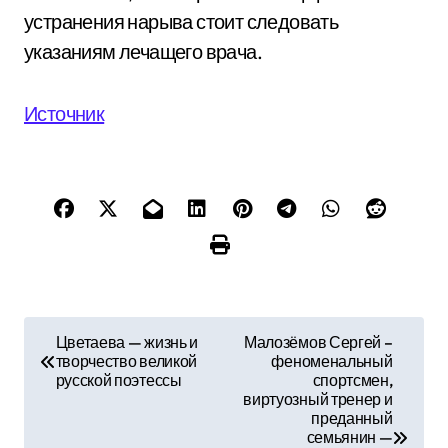
устранения нарыва стоит следовать
указаниям лечащего врача.
Источник
Н
Цветаева — жизнь и
Малозёмов Сергей –
творчество великой
феноменальный
а
русской поэтессы
спортсмен,
виртуозный тренер и
в
преданный
семьянин —