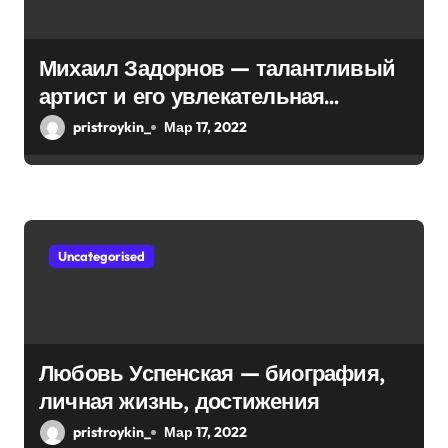
и
с
Михаил Задорнов — талантливый
я
артист и его увлекательная
биография — выдающиеся
м
pristroykin_
Мар 17, 2022
достижения, известность и
интересные факты из личной
жизни!
Uncategorised
Любовь Успенская — биография,
личная жизнь, достижения
pristroykin_
Мар 17, 2022