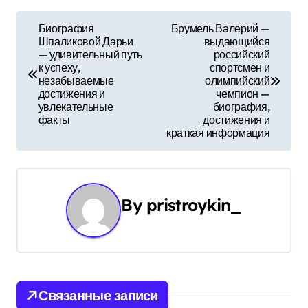
Н
Биография
Брумель Валерий —
Шпаликовой Дарьи
выдающийся
а
— удивительный путь
российский
к успеху,
спортсмен и
в
незабываемые
олимпийский
достижения и
чемпион —
и
увлекательные
биография,
факты
достижения и
г
краткая информация
а
ц
By
pristroykin_
и
я
п
Связанные записи
о