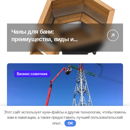
Чаны для бани:
преимущества, виды и
особенности использования
Бизнес советник
Этот сайт использует куки-файлы и другие технологии, чтобы помочь
Стойки опор ЛЭП
вам в навигации, а также предоставить лучший пользовательский
опыт.
OK