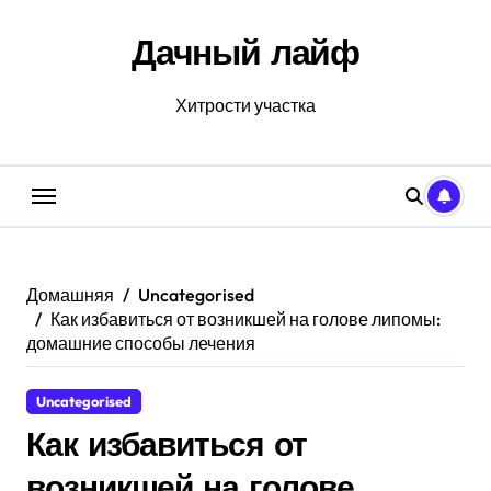
Перейти
к
Дачный лайф
содержанию
Хитрости участка
Домашняя
Uncategorised
Как избавиться от возникшей на голове липомы:
домашние способы лечения
Uncategorised
Как избавиться от
возникшей на голове