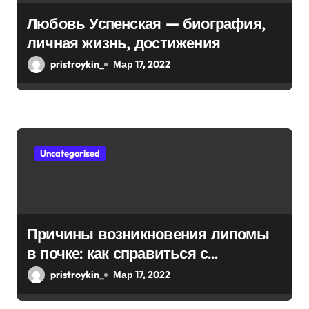
Любовь Успенская — биография,
личная жизнь, достижения
pristroykin_
Мар 17, 2022
Uncategorised
Причины возникновения липомы
в почке: как справиться с
болезнью
pristroykin_
Мар 17, 2022