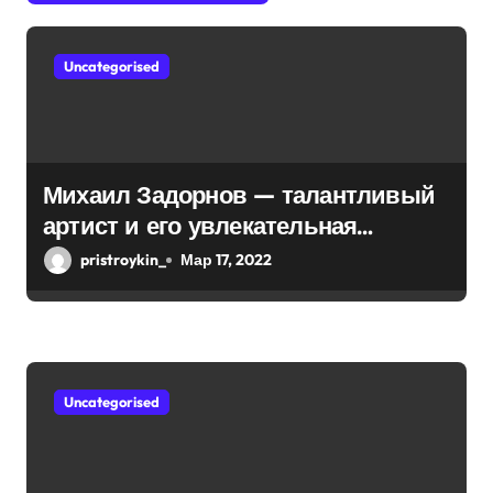
з
Uncategorised
а
п
и
Михаил Задорнов — талантливый
с
артист и его увлекательная
биография — выдающиеся
я
pristroykin_
Мар 17, 2022
достижения, известность и
м
интересные факты из личной
жизни!
Uncategorised