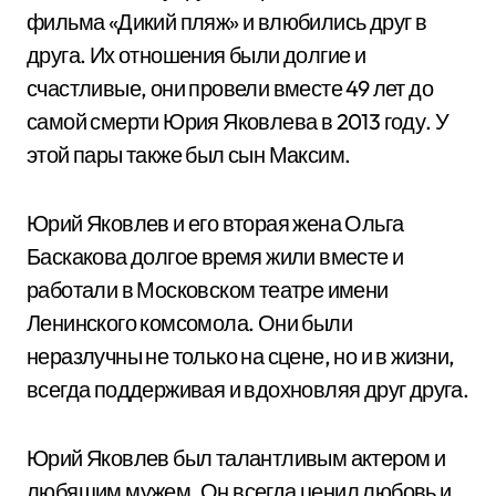
фильма «Дикий пляж» и влюбились друг в
друга. Их отношения были долгие и
счастливые, они провели вместе 49 лет до
самой смерти Юрия Яковлева в 2013 году. У
этой пары также был сын Максим.
Юрий Яковлев и его вторая жена Ольга
Баскакова долгое время жили вместе и
работали в Московском театре имени
Ленинского комсомола. Они были
неразлучны не только на сцене, но и в жизни,
всегда поддерживая и вдохновляя друг друга.
Юрий Яковлев был талантливым актером и
любящим мужем. Он всегда ценил любовь и