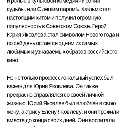
и ролью в культовой комедии «Ирония
судьбы, или С легким паром!». Фильм стал
настоящим хитом и получил огромную
популярность в Советском Союзе. Герой
Юрия Яковлева стал символом Нового года и
по сей день остается одним из самых
любимых и узнаваемых образов российского
кино.
Но не только профессиональный успех был
важен для Юрия Яковлева. Он также
прекрасно справлялся со своей личной
жизнью. Юрий Яковлев был влюблен в свою
жену, актрису Елену Яковлеву, и они прожили
вместе до конца своих дней. Они воспитали