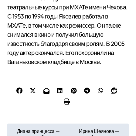
театральные курсы при МХАТе имени Чехова.
С 1953 по 1994 годы Яковлев работал в
МХАТе, в том числе как режиссер. Он также
снимался в кино и получил большую
известность благодаря своим ролям. В 2005
году актер скончался. Его похоронили на
Ваганьковском кладбище в Москве.
Н
Диана принцесса —
Ирина Шеянова —