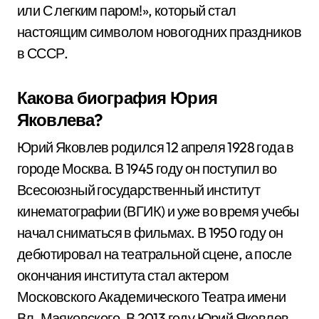
или С легким паром!», который стал
настоящим символом новогодних праздников
в СССР.
Какова биография Юрия
Яковлева?
Юрий Яковлев родился 12 апреля 1928 года в
городе Москва. В 1945 году он поступил во
Всесоюзный государственный институт
кинематографии (ВГИК) и уже во время учебы
начал сниматься в фильмах. В 1950 году он
дебютировал на театральной сцене, а после
окончания института стал актером
Московского Академического Театра имени
Вл. Маяковского. В 2013 году Юрий Яковлев