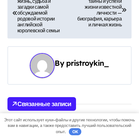
жизнь, судьба и
тайны и успехи
а
загадки самой
жизни известной
обсуждаемой
личности —
в
родовой истории
биография, карьера
английской
и личная жизнь
и
королевской семьи
г
а
By
pristroykin_
ц
и
я
Связанные записи
п
о
Этот сайт использует куки-файлы и другие технологии, чтобы помочь
вам в навигации, а также предоставить лучший пользовательский
Uncategorised
з
опыт.
OK