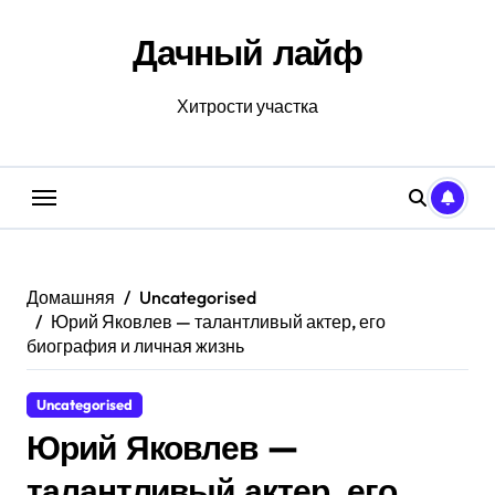
Перейти
к
Дачный лайф
содержанию
Хитрости участка
Домашняя
Uncategorised
Юрий Яковлев — талантливый актер, его
биография и личная жизнь
Uncategorised
Юрий Яковлев —
талантливый актер, его