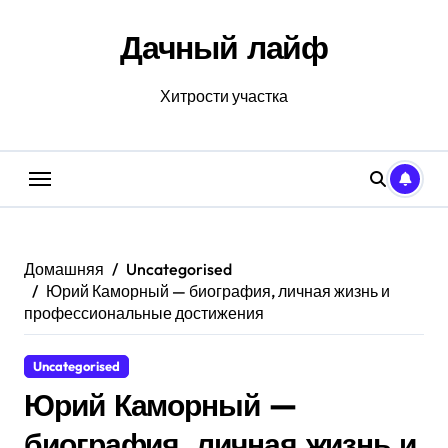
Перейти
к
Дачный лайф
содержанию
Хитрости участка
Домашняя
Uncategorised
Юрий Каморный — биография, личная жизнь и
профессиональные достижения
Uncategorised
Юрий Каморный —
биография, личная жизнь и