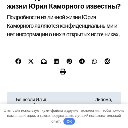
жизни Юрия Каморного известны?
Подробности из личной жизни Юрия
Каморного являются конфиденциальными и
нет информации о них в открытых источниках.
Н
Бешевли Илья —
Липома,
ключевой лицо
появившаяся на
а
современного
десне: методы
Этот сайт использует куки-файлы и другие технологии, чтобы помочь
искусства —
лечения
вам в навигации, а также предоставить лучший пользовательский
в
биография,
опыт.
OK
достижения и