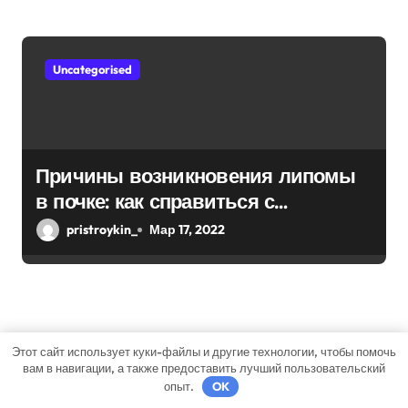
Uncategorised
Причины возникновения липомы
в почке: как справиться с
болезнью
pristroykin_
Мар 17, 2022
Добавить комментарий
Этот сайт использует куки-файлы и другие технологии, чтобы помочь
вам в навигации, а также предоставить лучший пользовательский
Для отправки комментария вам необходимо
опыт.
OK
авторизоваться
.