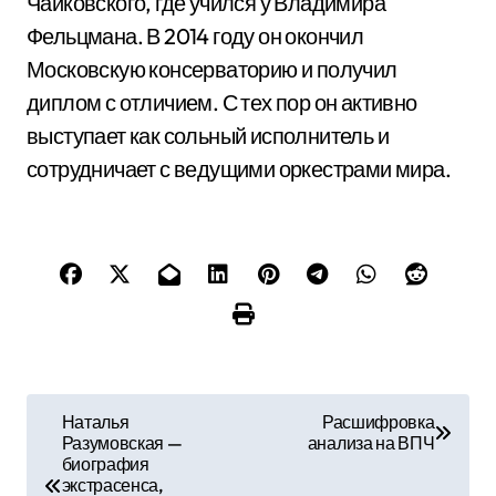
Чайковского, где учился у Владимира
Фельцмана. В 2014 году он окончил
Московскую консерваторию и получил
диплом с отличием. С тех пор он активно
выступает как сольный исполнитель и
сотрудничает с ведущими оркестрами мира.
Н
Наталья
Расшифровка
Разумовская —
анализа на ВПЧ
а
биография
экстрасенса,