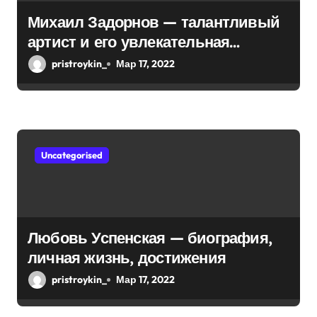
п
Михаил Задорнов — талантливый
и
артист и его увлекательная
биография — выдающиеся
с
pristroykin_
Мар 17, 2022
достижения, известность и
я
интересные факты из личной
м
жизни!
Uncategorised
Любовь Успенская — биография,
личная жизнь, достижения
pristroykin_
Мар 17, 2022