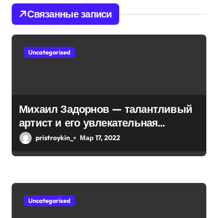
Связанные записи
я
п
Uncategorised
о
з
а
Михаил Задорнов — талантливый
п
артист и его увлекательная
и
биография — выдающиеся
pristroykin_
Мар 17, 2022
достижения, известность и
с
интересные факты из личной
я
жизни!
м
Uncategorised