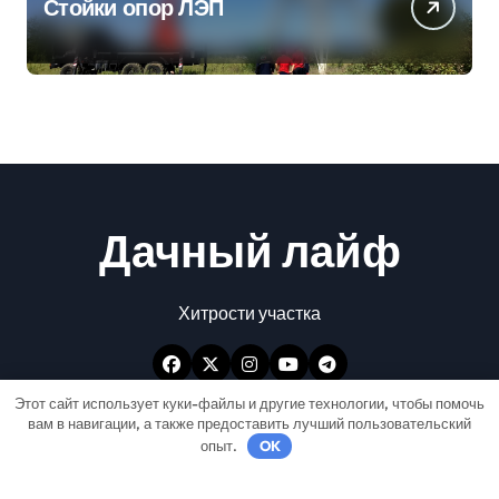
Стойки опор ЛЭП
Дачный лайф
Хитрости участка
Этот сайт использует куки-файлы и другие технологии, чтобы помочь
вам в навигации, а также предоставить лучший пользовательский
опыт.
OK
Авторские права © Все права защищены
|
Newspaperup
от
Themeansar
.