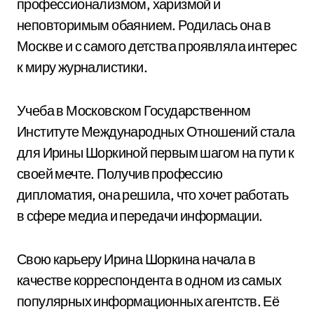
профессионализмом, харизмой и
неповторимым обаянием. Родилась она в
Москве и с самого детства проявляла интерес
к миру журналистики.
Учеба в Московском Государственном
Институте Международных Отношений стала
для Ирины Шоркиной первым шагом на пути к
своей мечте. Получив профессию
дипломатия, она решила, что хочет работать
в сфере медиа и передачи информации.
Свою карьеру Ирина Шоркина начала в
качестве корреспондента в одном из самых
популярных информационных агентств. Её