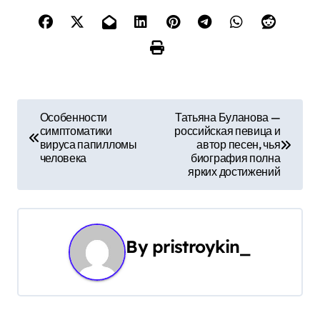
Н
Особенности
Татьяна Буланова —
симптоматики
российская певица и
а
вируса папилломы
автор песен, чья
человека
биография полна
в
ярких достижений
и
г
By
pristroykin_
а
ц
и