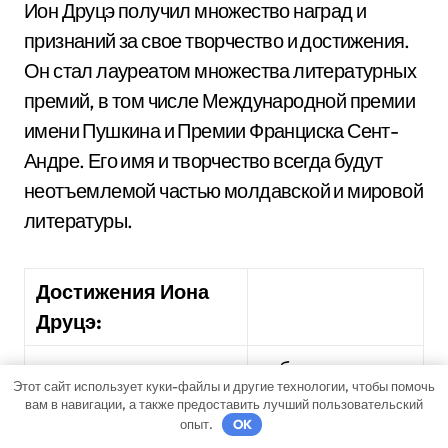
Ион Друцэ получил множество наград и
признаний за свое творчество и достижения.
Он стал лауреатом множества литературных
премий, в том числе Международной премии
имени Пушкина и Премии Франциска Сент-
Андре. Его имя и творчество всегда будут
неотъемлемой частью молдавской и мировой
литературы.
Достижения Иона
Друцэ:
избрание в
Вклад в развитие
Этот сайт использует куки-файлы и другие технологии, чтобы помочь
Молдавскую
вам в навигации, а также предоставить лучший пользовательский
молдавской культуры
опыт.
OK
академию наук