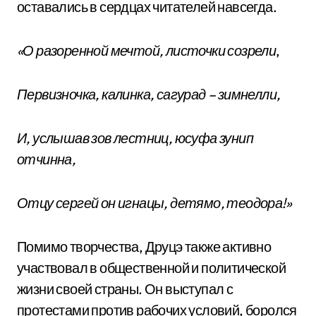
оставались в сердцах читателей навсегда.
«О разоренной мечтой, листочки созрели
,
Первизночка, калинка, сагурад – зимнелли,
И, услышав зов лестниц, юсуфа зунип
отчинна,
Отцу сергей он игнацы, детямо, теодора!»
Помимо творчества, Друцэ также активно
участвовал в общественной и политической
жизни своей страны. Он выступал с
протестами против рабочих условий, боролся