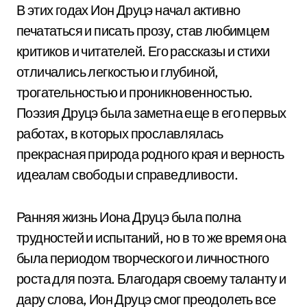
В этих годах Ион Друцэ начал активно
печататься и писать прозу, став любимцем
критиков и читателей. Его рассказы и стихи
отличались легкостью и глубиной,
трогательностью и проникновенностью.
Поэзия Друцэ была заметна еще в его первых
работах, в которых прославлялась
прекрасная природа родного края и верность
идеалам свободы и справедливости.
Ранняя жизнь Иона Друцэ была полна
трудностей и испытаний, но в то же время она
была периодом творческого и личностного
роста для поэта. Благодаря своему таланту и
дару слова, Ион Друцэ смог преодолеть все