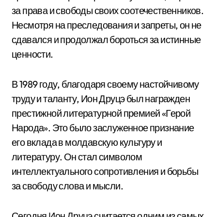
за права и свободы своих соотечественников.
Несмотря на преследования и запреты, он не
сдавался и продолжал бороться за истинные
ценности.
В 1989 году, благодаря своему настойчивому
труду и таланту, Ион Друцэ был награжден
престижной литературной премией «Герой
Народа». Это было заслуженное признание
его вклада в молдавскую культуру и
литературу. Он стал символом
интеллектуального сопротивления и борьбы
за свободу слова и мысли.
Сегодня Ион Друцэ считается одним из самых