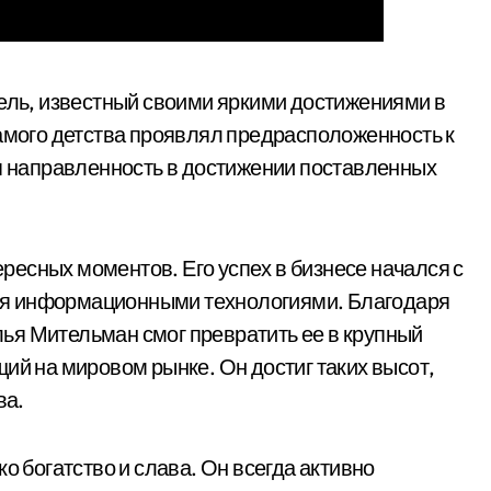
ль, известный своими яркими достижениями в
самого детства проявлял предрасположенность к
ая направленность в достижении поставленных
есных моментов. Его успех в бизнесе начался с
ся информационными технологиями. Благодаря
ья Мительман смог превратить ее в крупный
ий на мировом рынке. Он достиг таких высот,
ва.
о богатство и слава. Он всегда активно