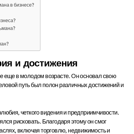
мана в бизнесе?
изнеса?
льмана?
ман?
ия и достижения
е еще в молодом возрасте. Он основал свою
 деловой путь был полон различных достижений и
олюбия, четкого видения и предприимчивости.
ялся рисковать. Благодаря этому он смог
раслях, включая торговлю, недвижимость и