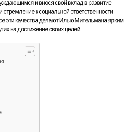
уждающимся и внося свой вклад в развитие
и стремление к социальной ответственности
Все эти качества делают Илью Мительмана ярким
гих на достижение своих целей.
ия
е