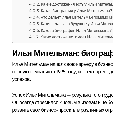
Какие достижения есть у Ильи Митель
Какая биография у Ильи Мительмана?
Что делает Илья Мительман помимо б
Какие планы на будущее у Ильи Мите
Какова биография Ильи Мительмана?
Какие достижения имеет Илья Митель
Илья Мительман: биограф
Илья Мительман начал свою карьеру в бизнес
первую компанию в 1995 году, и с тех пор его
успехов.
Успех Ильи Мительмана — результат его труд
Он всегда стремился к новым вызовам и не бо
развить свои бизнес-проекты в различных от