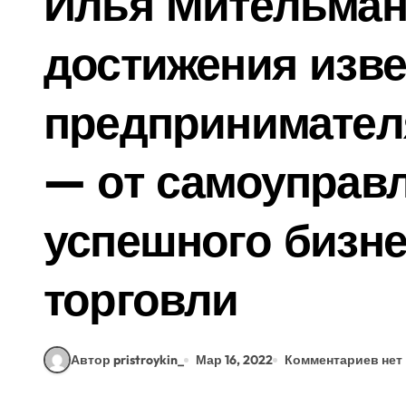
Илья Мительман
достижения изве
предпринимател
— от самоуправ
успешного бизне
торговли
Автор pristroykin_
Мар 16, 2022
Комментариев нет