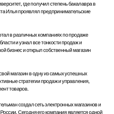
верситет, где получил степень бакалавра в
аста Илья проявлял предпринимательские
отал в различных компаниях по продаже
бласти и узнал все тонкости продаж и
вой бизнес и открыл собственный магазин
свой магазин в одну из самых успешных
ктивные стратегии продаж и управления,
ент товаров.
ельман создал сеть электронных магазинов и
х России. Сегодня его компания является одной