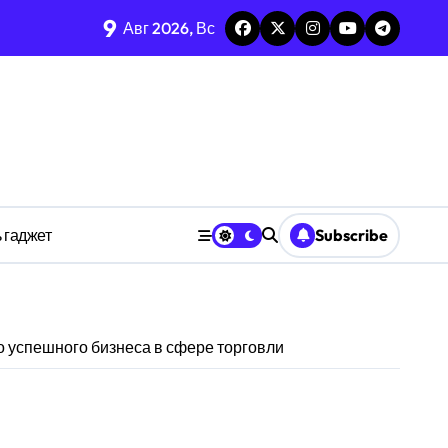
9
тых системах
Авг 2026, Вс
изадачности
ве
 гаджет
Subscribe
анстве
 успешного бизнеса в сфере торговли
ности индивидуума
ве