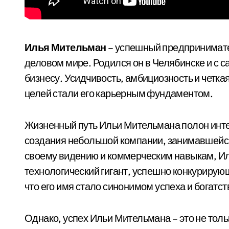
Илья Мительман
– успешный предпринимате
деловом мире. Родился он в Челябинске и с 
бизнесу. Усидчивость, амбициозность и четк
целей стали его карьерным фундаментом.
Жизненный путь Ильи Мительмана полон интер
создания небольшой компании, занимавшей
своему видению и коммерческим навыкам, Ил
технологический гигант, успешно конкурирующ
что его имя стало синонимом успеха и богатст
Однако, успех Ильи Мительмана – это не тольк