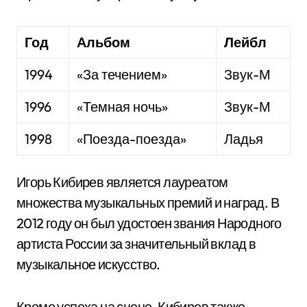
Год
Альбом
Лейбл
1994
«За течением»
Звук-М
1996
«Темная ночь»
Звук-М
1998
«Поезда-поезда»
Ладья
Игорь Кибирев является лауреатом
множества музыкальных премий и наград. В
2012 году он был удостоен звания Народного
артиста России за значительный вклад в
музыкальное искусство.
Кроме успеха на сцене, Кибирев также