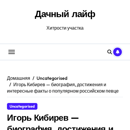
Перейти
к
Дачный лайф
содержанию
Хитрости участка
Домашняя
Uncategorised
Игорь Кибирев — биография, достижения и
интересные факты о популярном российском певце
Uncategorised
Игорь Кибирев —
биография, достижения и