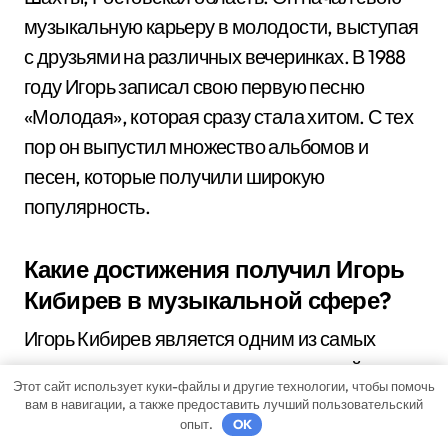
музыкальную карьеру в молодости, выступая
с друзьями на различных вечеринках. В 1988
году Игорь записал свою первую песню
«Молодая», которая сразу стала хитом. С тех
пор он выпустил множество альбомов и
песен, которые получили широкую
популярность.
Какие достижения получил Игорь
Кибирев в музыкальной сфере?
Игорь Кибирев является одним из самых
успешных и популярных исполнителей в
Этот сайт использует куки-файлы и другие технологии, чтобы помочь
России. У него множество хитов, которые
вам в навигации, а также предоставить лучший пользовательский
опыт.
OK
стали известным на весь страну. В 2006 году