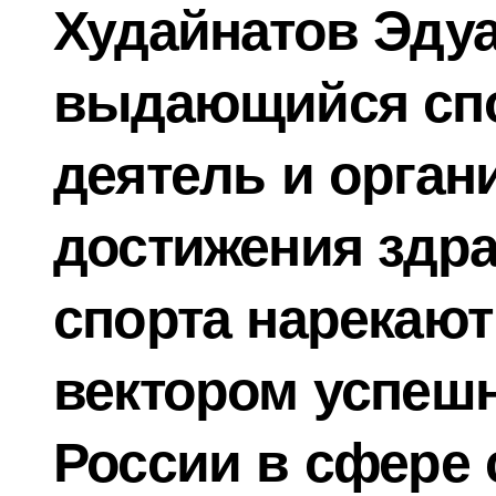
Худайнатов Эду
выдающийся сп
деятель и орган
достижения здр
спорта нарекают
вектором успешн
России в сфере 