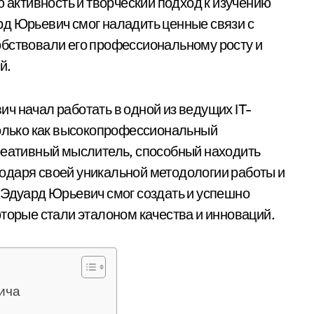
ю активность и творческий подход к изучению
рд Юрьевич смог наладить ценные связи с
обствовали его профессиональному росту и
й.
ч начал работать в одной из ведущих IT-
только как высокопрофессиональный
реативный мыслитель, способный находить
одаря своей уникальной методологии работы и
 Эдуард Юрьевич смог создать и успешно
оторые стали эталоном качества и инноваций.
ича