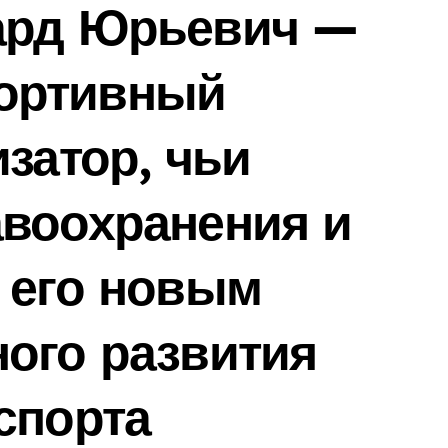
ард Юрьевич —
ортивный
изатор, чьи
авоохранения и
 его новым
ого развития
спорта