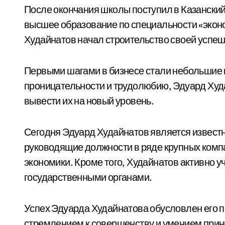
После окончания школы поступил в Казанский
высшее образование по специальности «эконо
Худайнатов начал строительство своей успеш
Первыми шагами в бизнесе стали небольшие п
проницательности и трудолюбию, Эдуард Худа
вывести их на новый уровень.
Сегодня Эдуард Худайнатов является извест
руководящие должности в ряде крупных комп
экономики. Кроме того, Худайнатов активно у
государственными органами.
Успех Эдуарда Худайнатова обусловлен его
стремлением к совершенству и умением прин