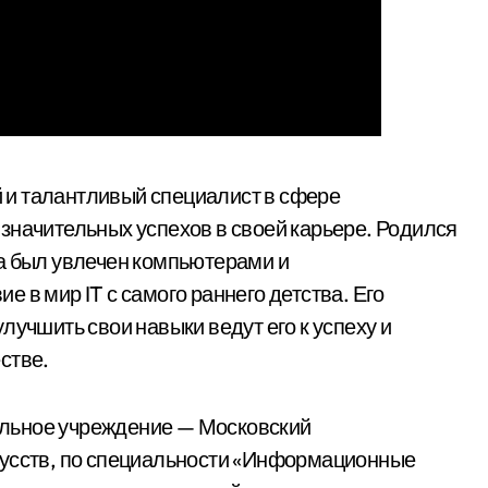
 и талантливый специалист в сфере
значительных успехов в своей карьере. Родился
а был увлечен компьютерами и
 в мир IT с самого раннего детства. Его
лучшить свои навыки ведут его к успеху и
стве.
льное учреждение — Московский
кусств, по специальности «Информационные