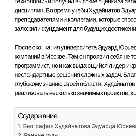
технологии» и получил высокие оценки за сво
дисциплин. Во время учебы Худайнатов Эдуа
преподавателями и коллегами, которые спос
заложили фундамент для будущих достижени
После окончания университета Эдуард Юрьеви
компаний в Москве. Там он проявил себя не 
программист, но и как выдающийся лидер и к
нестандартные решения сложных задач. Благ
глубокому знанию своей области, Худайнатов
реализовать несколько значимых проектов, к
Содержание
Биография Худайнатова Эдуарда Юрьев
Ранние годы