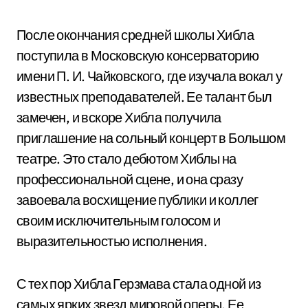
После окончания средней школы Хибла
поступила в Московскую консерваторию
имени П. И. Чайковского, где изучала вокал у
известных преподавателей. Ее талант был
замечен, и вскоре Хибла получила
приглашение на сольный концерт в Большом
театре. Это стало дебютом Хиблы на
профессиональной сцене, и она сразу
завоевала восхищение публики и коллег
своим исключительным голосом и
выразительностью исполнения.
С тех пор Хибла Герзмава стала одной из
самых ярких звезд мировой оперы. Ее