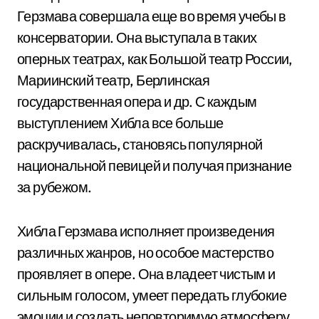
Герзмава совершала еще во время учебы в
консерватории. Она выступала в таких
оперных театрах, как Большой театр России,
Мариинский театр, Берлинская
государственная опера и др. С каждым
выступлением Хибла все больше
раскручивалась, становясь популярной
национальной певицей и получая признание
за рубежом.
Хибла Герзмава исполняет произведения
различных жанров, но особое мастерство
проявляет в опере. Она владеет чистым и
сильным голосом, умеет передать глубокие
эмоции и создать неповторимую атмосферу