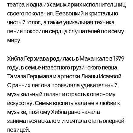
театра и одна из самых ярких исполнительниц
своего поколения. Ее звонкий и кристально
чистый голос, а также уникальная техника
пения покорили сердца слушателей по всему
миру.
Хибла Герзмава родилась в Махачкале в 1979
году, в семье известного грузинского певца
Тамаза Герцмава и артистки Лианы Исаевой.
С ранних лет она проявляла удивительный
музыкальный талант и страсть к оперному
искусству. Семья воспитывала ее в любви к
музыке, поэтому Хибла рано начала
заниматься вокалом и мечтала стать оперной
певицей.