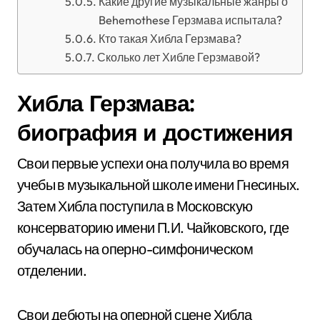
Какие другие музыкальные жанры о
Behemothese Герзмава испытала?
Кто такая Хибла Герзмава?
Сколько лет Хибле Герзмавой?
Хибла Герзмава:
биография и достижения
Свои первые успехи она получила во время
учебы в музыкальной школе имени Гнесиных.
Затем Хибла поступила в Московскую
консерваторию имени П.И. Чайковского, где
обучалась на оперно-симфоническом
отделении.
Свои дебюты на оперной сцене Хибла