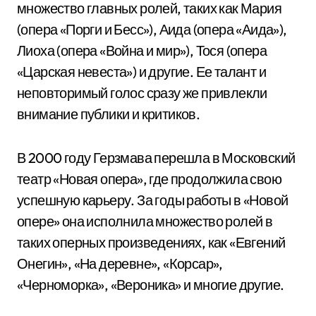
множество главных ролей, таких как Мария
(опера «Порги и Бесс»), Аида (опера «Аида»),
Лиоха (опера «Война и мир»), Тося (опера
«Царская невеста») и другие. Ее талант и
неповторимый голос сразу же привлекли
внимание публики и критиков.
В 2000 году Герзмава перешла в Московский
театр «Новая опера», где продолжила свою
успешную карьеру. За годы работы в «Новой
опере» она исполнила множество ролей в
таких оперных произведениях, как «Евгений
Онегин», «На деревне», «Корсар»,
«Черноморка», «Вероника» и многие другие.