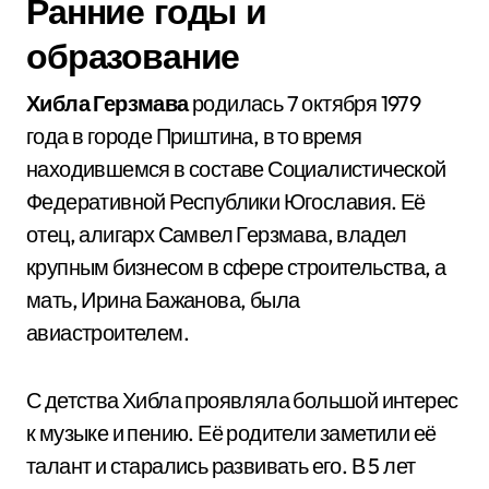
Ранние годы и
образование
Хибла Герзмава
родилась 7 октября 1979
года в городе Приштина, в то время
находившемся в составе Социалистической
Федеративной Республики Югославия. Её
отец, алигарх Самвел Герзмава, владел
крупным бизнесом в сфере строительства, а
мать, Ирина Бажанова, была
авиастроителем.
С детства Хибла проявляла большой интерес
к музыке и пению. Её родители заметили её
талант и старались развивать его. В 5 лет