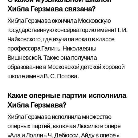
Хибла Герзмава связана?
Хибла Герзмава окончила Московскую
государственную консерваторию имени П. И.
Чайковского, где изучала вокал в классе
профессора Галины Николаевны
Вишневской. Также она получила
образование в Московской детской хоровой
школе имени В. С. Попова.
Какие оперные партии исполнила
Хибла Герзмава?
Хибла Герзмава исполнила множество
оперных партий, включая Люсилю в опере
«Ала и Лолли « Ч. Дебюсси, Айду в опере «