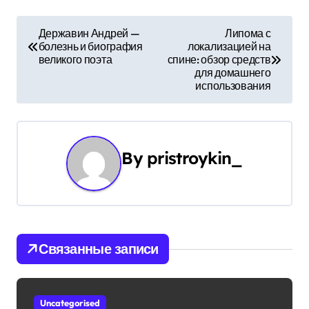
Н
Державин Андрей —
Липома с
болезнь и биография
локализацией на
а
великого поэта
спине: обзор средств
для домашнего
в
использования
и
г
By
pristroykin_
а
ц
и
Связанные записи
я
п
Uncategorised