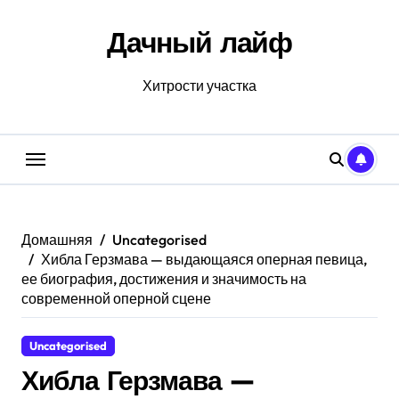
Перейти
к
Дачный лайф
содержанию
Хитрости участка
Домашняя
Uncategorised
Хибла Герзмава — выдающаяся оперная певица,
ее биография, достижения и значимость на
современной оперной сцене
Uncategorised
Хибла Герзмава —