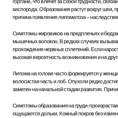
гортани, что влечет за собой трудности, свя
кислорода. Образования растут вокруг шеи, 
причина появления липоматоза – наследстве
Симптомы жировиков на предплечьях и бедрах:
мышечных волокон. В редких случаях вызываю
прохождения нервных сплетений. Если нарост 
высокая вероятность возникновения и на друг
Липома на голове часто формируется у женщин
волосистая часть и лоб. Опухоли редко дости
заметен на начальной стадии развития. Прич
Симптомы образования на груди: произрастае
ощущаются дольки. Кожный покров без измен