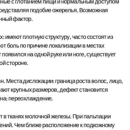
занные с глотанием пищи и нормальным доступом
представляя подобие ожерелья. Возможная
нный фактор.
 имеют плотную структуру, часто состоят из
т боль по причине локализации в местах
появился на одной руке или ноге, существует
ой стороне.
. Места дислокации: граница роста волос, лицо,
гают крупных размеров, дефект становится
ина: переохлаждение.
т в тканях молочной железы. При пальпации
ений. Чем ближе расположение к подкожному