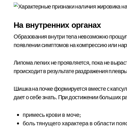
На внутренних органах
Образования внутри тела невозможно прощупа
появлении симптомов на компрессию или нар
Липома легких не проявляется, пока не вырас
происходит в результате раздражения плевры
Шишка на почке формируется вместе с капсул
дает о себе знать. При достижении больших 
примесь крови в моче;
боль тянущего характера в области поя