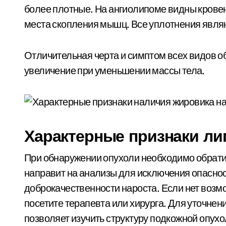
более плотные. На ангиолипоме видны крове
места скопления мышц. Все уплотнения явля
Отличительная черта и симптом всех видов о
увеличение при уменьшении массы тела.
Характерные признаки л
При обнаружении опухоли необходимо обратит
направит на анализы для исключения опаснос
доброкачественности нароста. Если нет возм
посетите терапевта или хирурга. Для уточнен
позволяет изучить структуру подкожной опух