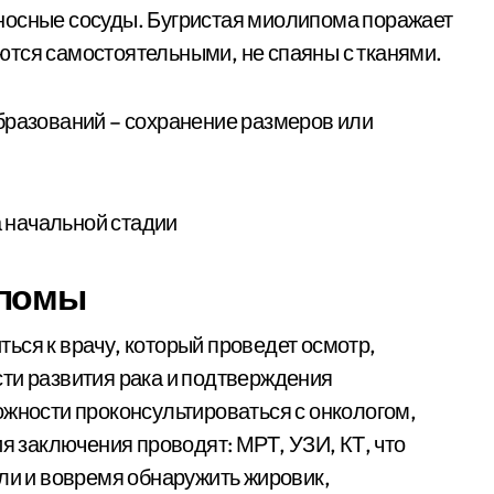
носные сосуды. Бугристая миолипома поражает
ются самостоятельными, не спаяны с тканями.
бразований – сохранение размеров или
ипомы
ься к врачу, который проведет осмотр,
ти развития рака и подтверждения
ожности проконсультироваться с онкологом,
ия заключения проводят: МРТ, УЗИ, КТ, что
оли и вовремя обнаружить жировик,