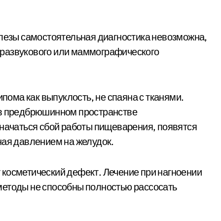
елезы самостоятельная диагностика невозможна,
тразвукового или маммографического
ипома как выпуклость, не спаяна с тканями.
 в предбрюшинном пространстве
 начаться сбой работы пищеварения, появятся
ная давлением на желудок.
косметический дефект. Лечение при нагноении
методы не способны полностью рассосать