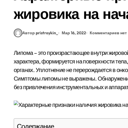
жировика на нач
Автор pristroykin_
Мар 16, 2022
Комментариев нет
Липома – это произрастающее внутри жировой ткани образование доброкачественного
характера, формируется на поверхности тела
органах. Уплотнение не перерождается в онк
Симптомы липомы не выражены. Обнаружение
без привлечения инструментальных и аппара
Содержание