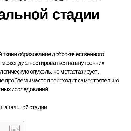
альной стадии
, может диагностироваться на внутренних
ологическую опухоль,
не метастазирует.
 проблемы часто происходит самостоятельно
тных исследований.