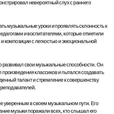
онстрировал невероятный слух с раннего
ать музыкальные уроки и проявлять склонность к
педагогами и воспитателями, которые отметили
и композиции с легкостью и эмоциональной
но развивал свои музыкальные способности. Он
 произведения классиков и пытался создавать
денный талант и стремление к совершенству
преподавателей.
е уверенным в своем музыкальном пути. Его
ние музыки поражали всех, кто слышал его