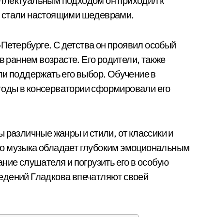
ллектуальным подходом он приходил к
е стали настоящими шедеврами.
-Петербурге. С детства он проявил особый
в раннем возрасте. Его родители, также
ли поддержать его выбор. Обучение в
годы в консерватории сформировали его
 различные жанры и стили, от классики и
го музыка обладает глубоким эмоциональным
ние слушателя и погрузить его в особую
едений Гладкова впечатляют своей