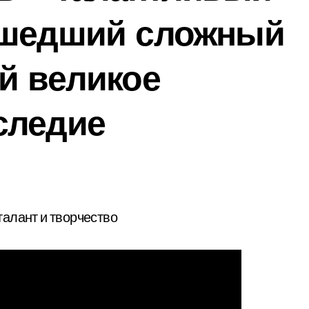
ошедший сложный
й великое
следие