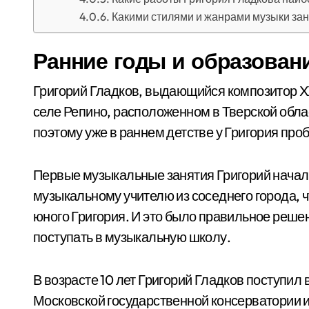
Какими стилями и жанрами музыки за
Ранние годы и образован
Григорий Гладков, выдающийся композитор XX
селе Репино, расположенном в Тверской обла
поэтому уже в раннем детстве у Григория проб
Первые музыкальные занятия Григорий начал в
музыкальному учителю из соседнего города, 
юного Григория. И это было правильное решен
поступать в музыкальную школу.
В возрасте 10 лет Григорий Гладков поступи
Московской государственной консерватории и