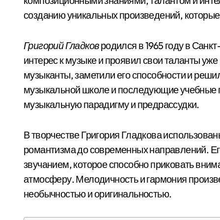
композиционными знаниями, талантом и инте
созданию уникальных произведений, которы
Григорий Гладков
родился в 1965 году в Санкт
интерес к музыке и проявил свои таланты уже 
музыканты, заметили его способности и реши
музыкальной школе и последующие учебные 
музыкальную парадигму и предрассудки.
В творчестве Григория Гладкова использованы
романтизма до современных направлений. Е
звучанием, которое способно приковать внима
атмосферу. Мелодичность и гармония произв
необычностью и оригинальностью.