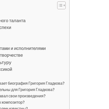
ного таланта
успехи
нтами и исполнителями
 творчестве
ьтуру
ссикой
вает биография Григория Гладкова?
ельны для Григория Гладкова?
давал свои произведения?
к композитор?
олее известны?