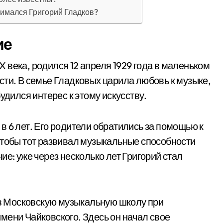
нимался Григорий Гладков?
ие
 века, родился 12 апреля 1929 года в маленьком
сти. В семье Гладковых царила любовь к музыке,
удился интерес к этому искусству.
 6 лет. Его родители обратились за помощью к
чтобы тот развивал музыкальные способности
ие: уже через несколько лет Григорий стал
л в Московскую музыкальную школу при
мени Чайковского. Здесь он начал свое