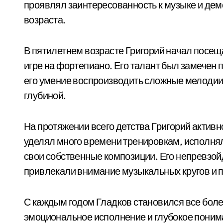
проявлял заинтересованность к музыке и дем
возраста.
В пятилетнем возрасте Григорий начал посещ
игре на фортепиано. Его талант был замечен 
его умение воспроизводить сложные мелодии 
глубиной.
На протяжении всего детства Григорий актив
уделял много времени тренировкам, исполнял
свои собственные композиции. Его непревзой
привлекали внимание музыкальных кругов и 
С каждым годом Гладков становился все боле
эмоциональное исполнение и глубокое понима