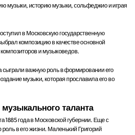
ию музыки, историю музыки, сольфеджио и играя
поступил в Московскую государственную
выбрал композицию в качестве основной
х композиторов и музыковедов.
а сыграли важную роль в формировании его
создание музыки, которая прославила его во
 музыкального таланта
а 1885 года в Московской губернии. Еще с
 роль в его жизни. Маленький Григорий