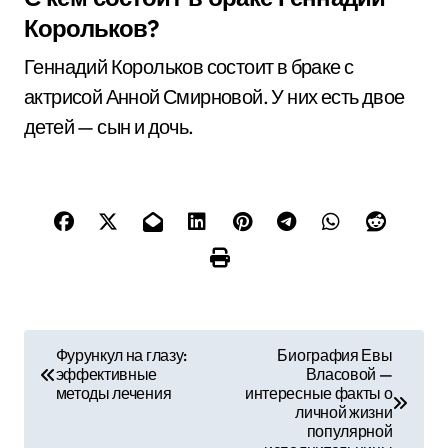
Корольков?
Геннадий Корольков состоит в браке с
актрисой Анной Смирновой. У них есть двое
детей — сын и дочь.
Н
Фурункул на глазу:
Биография Евы
эффективные
Власовой —
а
методы лечения
интересные факты о
личной жизни
в
популярной