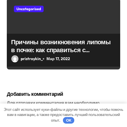
Uncategorised
Причины возникновения липомы
в почке: как справиться с
болезнью
pristroykin_
Мар 17, 2022
Добавить комментарий
Для отправки комментария вам необходимо
Этот сайт использует куки-файлы и другие технологии, чтобы помочь
авторизоваться
.
вам в навигации, а также предоставить лучший пользовательский
опыт.
OK