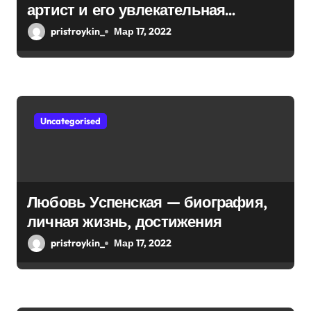
артист и его увлекательная
и
биография — выдающиеся
pristroykin_
Мар 17, 2022
с
достижения, известность и
интересные факты из личной
я
жизни!
м
Uncategorised
Любовь Успенская — биография,
личная жизнь, достижения
pristroykin_
Мар 17, 2022