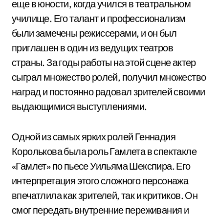
еще в юности, когда учился в театральном
училище. Его талант и профессионализм
были замечены режиссерами, и он был
приглашен в один из ведущих театров
страны. За годы работы на этой сцене актер
сыграл множество ролей, получил множество
наград и постоянно радовал зрителей своими
выдающимися выступлениями.
Одной из самых ярких ролей Геннадия
Королькова была роль Гамлета в спектакле
«Гамлет» по пьесе Уильяма Шекспира. Его
интерпретация этого сложного персонажа
впечатлила как зрителей, так и критиков. Он
смог передать внутренние переживания и