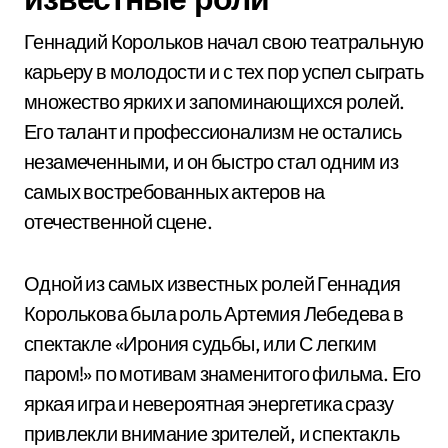
Геннадий Корольков начал свою театральную
карьеру в молодости и с тех пор успел сыграть
множество ярких и запоминающихся ролей.
Его талант и профессионализм не остались
незамеченными, и он быстро стал одним из
самых востребованных актеров на
отечественной сцене.
Одной из самых известных ролей Геннадия
Королькова была роль Артемия Лебедева в
спектакле «Ирония судьбы, или С легким
паром!» по мотивам знаменитого фильма. Его
яркая игра и невероятная энергетика сразу
привлекли внимание зрителей, и спектакль