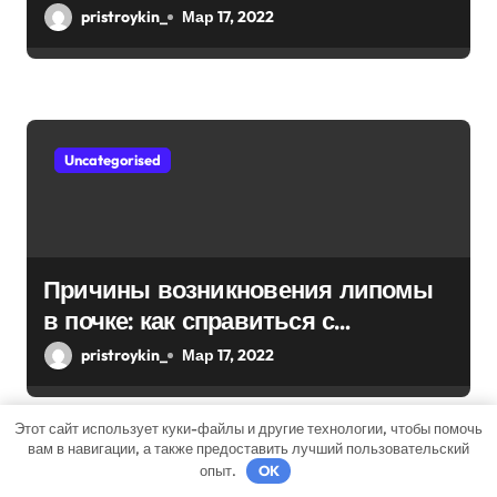
pristroykin_
Мар 17, 2022
Uncategorised
Причины возникновения липомы
в почке: как справиться с
болезнью
pristroykin_
Мар 17, 2022
Этот сайт использует куки-файлы и другие технологии, чтобы помочь
вам в навигации, а также предоставить лучший пользовательский
опыт.
OK
Добавить комментарий