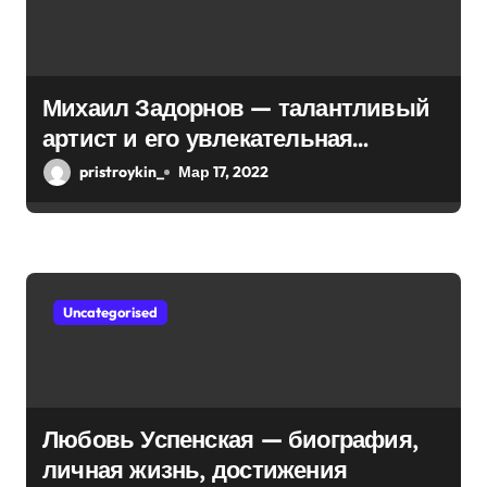
п
и
с
Михаил Задорнов — талантливый
артист и его увлекательная
я
биография — выдающиеся
pristroykin_
Мар 17, 2022
м
достижения, известность и
интересные факты из личной
жизни!
Uncategorised
Любовь Успенская — биография,
личная жизнь, достижения