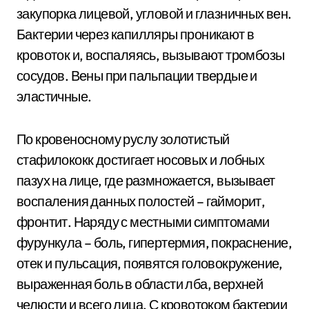
закупорка лицевой, угловой и глазничных вен.
Бактерии через капилляры проникают в
кровоток и, воспаляясь, вызывают тромбозы
сосудов. Вены при пальпации твердые и
эластичные.
По кровеносному руслу золотистый
стафилококк достигает носовых и лобных
пазух на лице, где размножается, вызывает
воспаления данных полостей – гайморит,
фронтит. Наряду с местными симптомами
фурункула – боль, гипертермия, покраснение,
отек и пульсация, появятся головокружение,
выраженная боль в области лба, верхней
челюсти и всего лица. С кровотоком бактерии