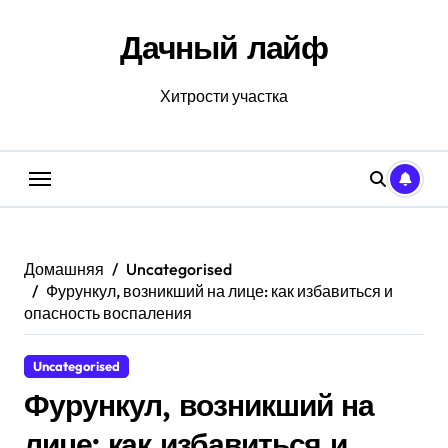
Перейти
к
Дачный лайф
содержанию
Хитрости участка
Домашняя
Uncategorised
Фурункул, возникший на лице: как избавиться и
опасность воспаления
Uncategorised
Фурункул, возникший на
лице: как избавиться и