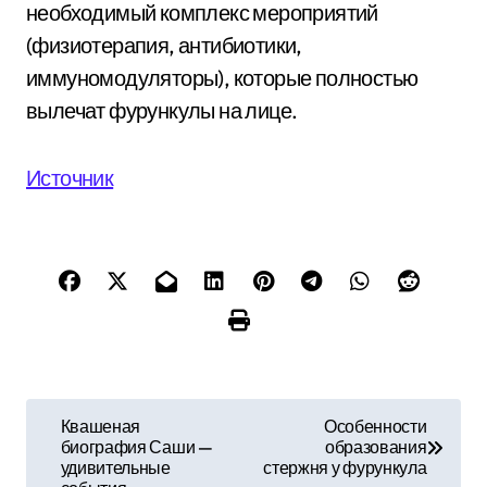
необходимый комплекс мероприятий
(физиотерапия, антибиотики,
иммуномодуляторы), которые полностью
вылечат фурункулы на лице.
Источник
Н
Квашеная
Особенности
биография Саши —
образования
а
удивительные
стержня у фурункула