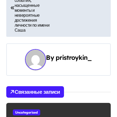
события,
в
насыщенные
моменты и
и
невероятные
достижения
г
личности по имени
Саша
а
ц
и
By
pristroykin_
я
п
о
Связанные записи
з
а
Uncategorised