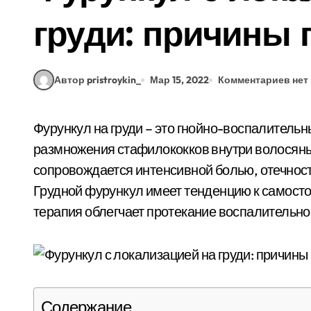
груди: причины 
Автор pristroykin_
Мар 15, 2022
Комментариев нет
Фурункул на груди – это гнойно-воспалительный инфильтрат, который развивается вследствие
размножения стафилококков внутри волосяны
сопровождается интенсивной болью, отечнос
Грудной фурункул имеет тенденцию к самост
терапия облегчает протекание воспалительно
Содержание