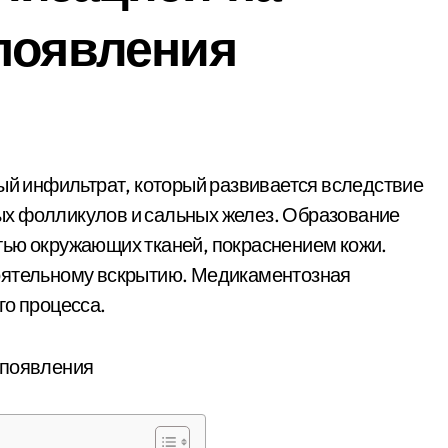
появления
х фолликулов и сальных желез. Образование
тью окружающих тканей, покраснением кожи.
оятельному вскрытию. Медикаментозная
го процесса.