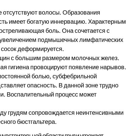
где отсутствуют волосы. Образования
сть имеет богатую иннервацию. Характерным
остреливающая боль. Она сочетается с
, увеличением подмышечных лимфатических
и сосок деформируется.
нщин с большим размером молочных желез.
ая гигиена провоцируют появление нарывов.
 постоянной болью, субфебрильной
ставляет опасность. В данной зоне трудно
ми. Воспалительный процесс может
жду грудям сопровождается неинтенсивными
сного бюстгальтера.
чувствительной области груди угрожает