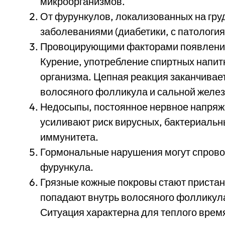
микроорганизмов.
От фурункулов, локализованных на гру
заболеваниями (диабетики, с патологи
Провоцирующими факторами появления
Курение, употребление спиртных напит
организма. Цепная реакция заканчивае
волосяного фолликула и сальной желез
Недосыпы, постоянное нервное напряж
усиливают риск вирусных, бактериаль
иммунитета.
Гормональные нарушения могут спрово
фурункула.
Грязные кожные покровы стают приста
попадают внутрь волосяного фолликул
Ситуация характерна для теплого время