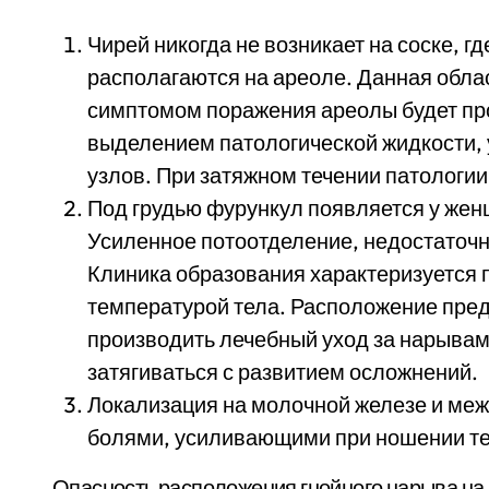
Чирей никогда не возникает на соске, 
располагаются на ареоле. Данная обла
симптомом поражения ареолы будет пр
выделением патологической жидкости
узлов. При затяжном течении патологи
Под грудью фурункул появляется у же
Усиленное потоотделение, недостаточн
Клиника образования характеризуется
температурой тела. Расположение пред
производить лечебный уход за нарыва
затягиваться с развитием осложнений.
Локализация на молочной железе и ме
болями, усиливающими при ношении те
Опасность расположения гнойного нарыва на 