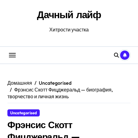
Перейти
к
Дачный лайф
содержанию
Хитрости участка
Домашняя
Uncategorised
Фрэнсис Скотт Фицджеральд — биография,
творчество и личная жизнь
Uncategorised
Фрэнсис Скотт
Фицджеральд —