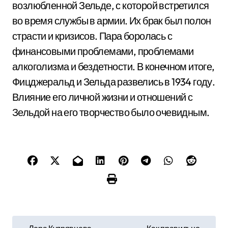
возлюбленной Зельде, с которой встретился
во время службы в армии. Их брак был полон
страсти и кризисов. Пара боролась с
финансовыми проблемами, проблемами
алкоголизма и бездетности. В конечном итоге,
Фицджеральд и Зельда развелись в 1934 году.
Влияние его личной жизни и отношений с
Зельдой на его творчество было очевидным.
Н