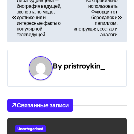
Лера Кудрявцева —
Как правильно
биография ведущей,
использовать
а
эксперта по моде,
Фукорцин от
достижения и
бородавок и
в
интересные факты о
папиллом:
популярной
инструкция, состав и
и
телеведущей
аналоги
г
а
By
pristroykin_
ц
и
я
Связанные записи
п
о
Uncategorised
з