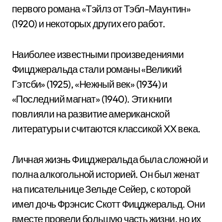
первого романа «Тэйлз от Тэбл-Маунтин»
(1920) и некоторых других его работ.
Наиболее известными произведениями
Фицджеральда стали романы «Великий
Гэтсби» (1925), «Нежный век» (1934) и
«Последний магнат» (1940). Эти книги
повлияли на развитие американской
литературы и считаются классикой XX века.
Личная жизнь Фицджеральда была сложной и
полна алкогольной историей. Он был женат
на писательнице Зельде Сейер, с которой
имел дочь Фрэнсис Скотт Фицджеральд. Они
вместе провели большую часть жизни, но их