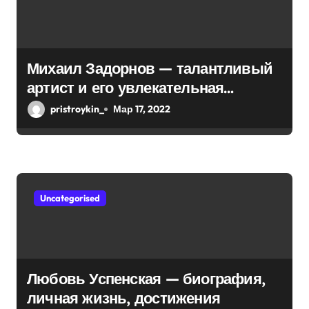
а
п
Михаил Задорнов — талантливый
и
артист и его увлекательная
биография — выдающиеся
с
pristroykin_
Мар 17, 2022
достижения, известность и
я
интересные факты из личной
м
жизни!
Uncategorised
Любовь Успенская — биография,
личная жизнь, достижения