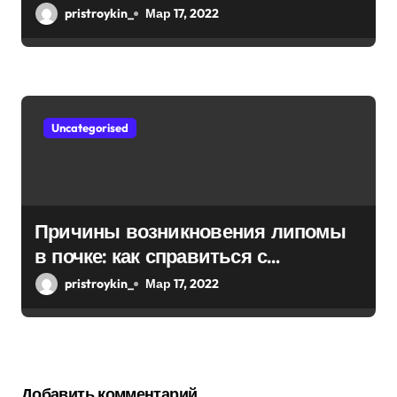
pristroykin_
Мар 17, 2022
Uncategorised
Причины возникновения липомы
в почке: как справиться с
болезнью
pristroykin_
Мар 17, 2022
Добавить комментарий