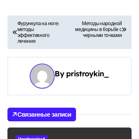
Н
Фурункула на ноге:
Методы народной
методы
медицины в борьбе с
а
эффективного
черными точками
лечения
в
и
г
By
pristroykin_
а
ц
и
Связанные записи
я
п
Uncategorised