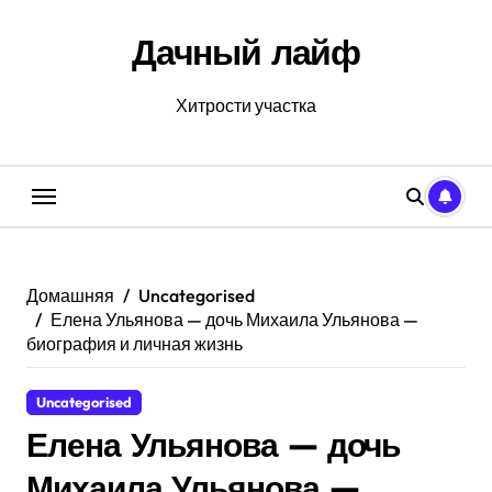
Перейти
к
Дачный лайф
содержанию
Хитрости участка
Домашняя
Uncategorised
Елена Ульянова — дочь Михаила Ульянова —
биография и личная жизнь
Uncategorised
Елена Ульянова — дочь
Михаила Ульянова —