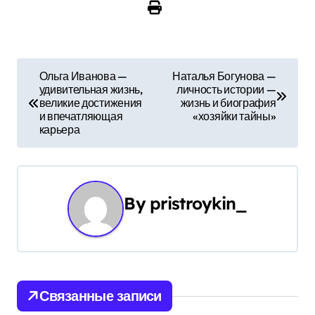
Н
Ольга Иванова —
Наталья Богунова —
удивительная жизнь,
личность истории —
а
великие достижения
жизнь и биография
и впечатляющая
«хозяйки тайны»
в
карьера
и
г
By
pristroykin_
а
ц
и
Связанные записи
я