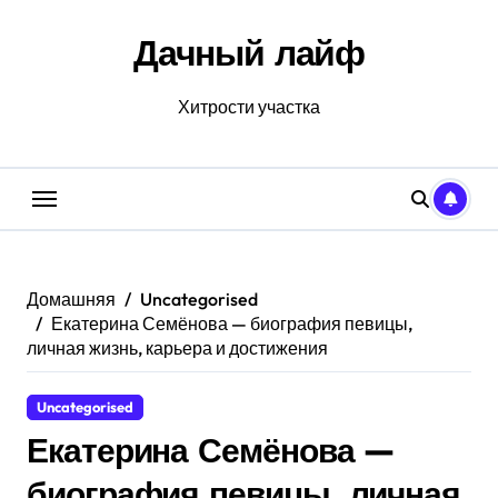
Перейти
к
Дачный лайф
содержанию
Хитрости участка
Домашняя
Uncategorised
Екатерина Семёнова — биография певицы,
личная жизнь, карьера и достижения
Uncategorised
Екатерина Семёнова —
биография певицы, личная