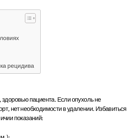
словиях
ика рецидива
, здоровью пациента. Если опухоль не
орт, нет необходимости в удалении. Избавиться
личии показаний:
м.);