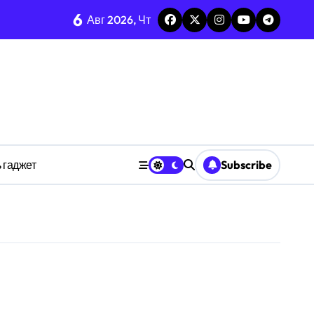
6
Авг 2026, Чт
изадачности
ве
 гаджет
Subscribe
анстве
ности индивидуума
ве