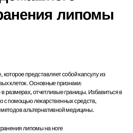
транения липомы
вых клеток. Основные признаки:
 в размерах, отчетливые границы. Избавиться в
но с помощью лекарственных средств,
, методов альтернативной медицины.