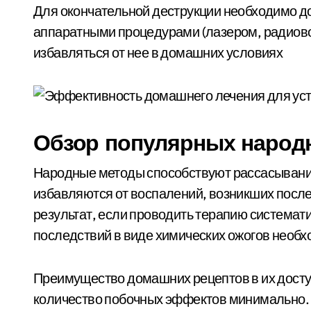
Для окончательной деструкции необходимо д
аппаратными процедурами (лазером, радиово
избавляться от нее в домашних условиях
Обзор популярных народ
Народные методы способствуют рассасывани
избавляются от воспалений, возникших после
результат, если проводить терапию система
последствий в виде химических ожогов необх
Преимущество домашних рецептов в их досту
количество побочных эффектов минимально.