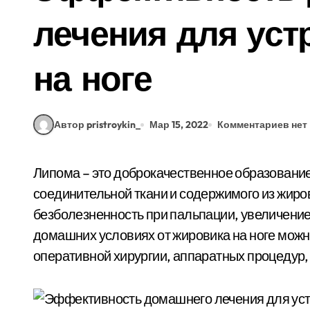
лечения для ус
на ноге
Автор pristroykin_
Мар 15, 2022
Комментариев нет
Липома – это доброкачественное образование, которое представляет собой капсулу из
соединительной ткани и содержимого из жиро
безболезненность при пальпации, увеличение
домашних условиях от жировика на ноге мож
оперативной хирургии, аппаратных процедур