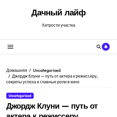
Перейти
к
Дачный лайф
содержанию
Хитрости участка
Домашняя
Uncategorised
Джордж Клуни — путь от актера к режиссеру,
секреты успеха и главные роли в кино
Uncategorised
Джордж Клуни — путь от
актера к режиссеру,