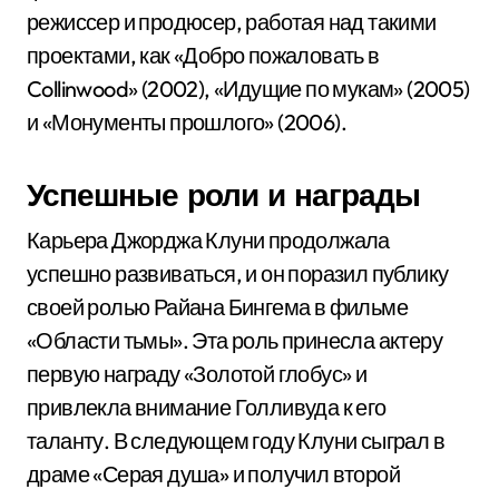
режиссер и продюсер, работая над такими
проектами, как «Добро пожаловать в
Collinwood» (2002), «Идущие по мукам» (2005)
и «Монументы прошлого» (2006).
Успешные роли и награды
Карьера Джорджа Клуни продолжала
успешно развиваться, и он поразил публику
своей ролью Райана Бингема в фильме
«Области тьмы». Эта роль принесла актеру
первую награду «Золотой глобус» и
привлекла внимание Голливуда к его
таланту. В следующем году Клуни сыграл в
драме «Серая душа» и получил второй