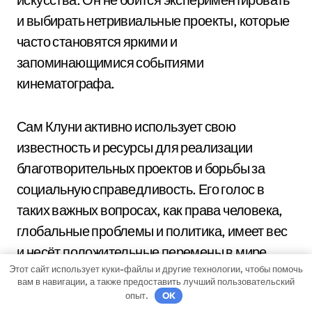
и выбирать нетривиальные проекты, которые
часто становятся яркими и
запоминающимися событиями
кинематографа.
Сам Клуни активно использует свою
известность и ресурсы для реализации
благотворительных проектов и борьбы за
социальную справедливость. Его голос в
таких важных вопросах, как права человека,
глобальные проблемы и политика, имеет вес
и несёт положительные перемены в мире.
Этот сайт использует куки-файлы и другие технологии, чтобы помочь
Таким образом, Джордж Клуни оказывает
вам в навигации, а также предоставить лучший пользовательский
существенное влияние не только на
опыт.
OK