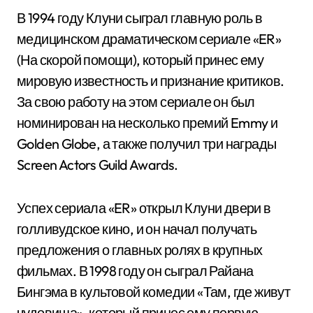
В 1994 году Клуни сыграл главную роль в
медицинском драматическом сериале «ER»
(На скорой помощи), который принес ему
мировую известность и признание критиков.
За свою работу на этом сериале он был
номинирован на несколько премий Emmy и
Golden Globe, а также получил три награды
Screen Actors Guild Awards.
Успех сериала «ER» открыл Клуни двери в
голливудское кино, и он начал получать
предложения о главных ролях в крупных
фильмах. В 1998 году он сыграл Райана
Бингэма в культовой комедии «Там, где живут
чудовища», который принес ему первую