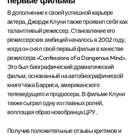
первые фильмы
В дополнение к своей успешной карьере
актера, Джордж Клуни также проявил себя как
талантливый режиссер. Становление его
режиссерских амбиций началось в 2002 году,
когда он снял свой первый фильм в качестве
режиссера «Confessions of a Dangerous Mind».
Это был биографический драматический
фильм, основанный на автобиографической
книге Чака Барриса, американского
телеведущего и продюсера. В фильме Клуни
также сыграл одну из главных ролей,
воплощая образ новобранца ЦРУ.
Получив положительные отзывы критиков и