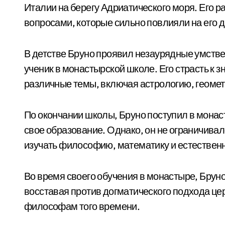
Италии на берегу Адриатического моря. Его р
вопросами, которые сильно повлияли на его
В детстве Бруно проявил незаурядные умстве
ученик в монастырской школе. Его страсть к з
различные темы, включая астрологию, геомет
По окончании школы, Бруно поступил в монас
свое образование. Однако, он не ограничива
изучать философию, математику и естественн
Во время своего обучения в монастыре, Брун
восставая против догматического подхода це
философам того времени.