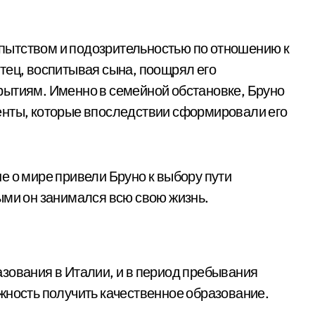
пытством и подозрительностью по отношению к
тец, воспитывая сына, поощрял его
рытиям. Именно в семейной обстановке, Бруно
енты, которые впоследствии сформировали его
е о мире привели Бруно к выбору пути
ыми он занимался всю свою жизнь.
зования в Италии, и в период пребывания
жность получить качественное образование.