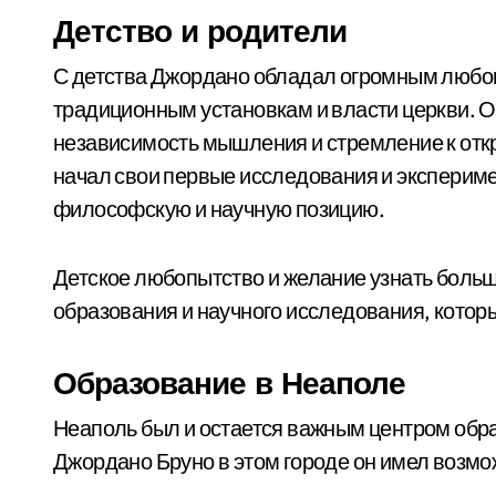
Детство и родители
С детства Джордано обладал огромным любо
традиционным установкам и власти церкви. О
независимость мышления и стремление к отк
начал свои первые исследования и эксперим
философскую и научную позицию.
Детское любопытство и желание узнать больш
образования и научного исследования, котор
Образование в Неаполе
Неаполь был и остается важным центром обра
Джордано Бруно в этом городе он имел возмо