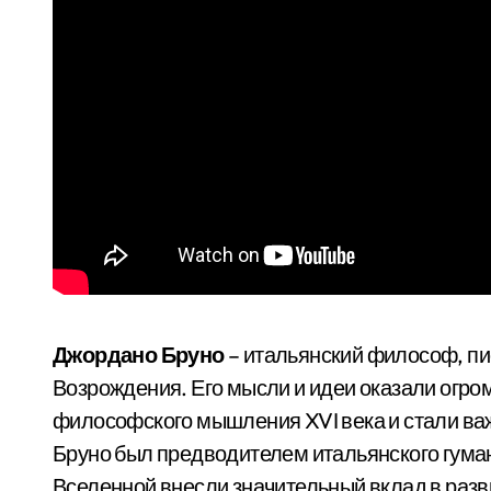
Джордано Бруно
– итальянский философ, пис
Возрождения. Его мысли и идеи оказали огром
философского мышления XVI века и стали важ
Бруно был предводителем итальянского гуман
Вселенной внесли значительный вклад в разв