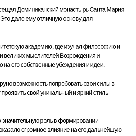
осещал Доминиканский монастырь Санта Мария
. Это дало ему отличную основу для
ситетскую академию, где изучал философию и
ми великих мыслителей Возрождения и
о на его собственные убеждения и идеи.
руно возможность попробовать свои силы в
г проявить свой уникальный и яркий стиль
о значительную роль в формировании
 оказало огромное влияние на его дальнейшую