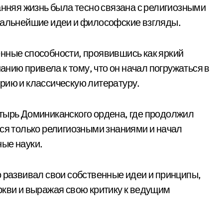
анняя жизнь была тесно связана с религиозными
 дальнейшие идеи и философские взгляды.
нные способности, проявившись как яркий
нанию привела к тому, что он начал погружаться в
рию и классическую литературу.
тырь Доминиканского ордена, где продолжил
лся только религиозными знаниями и начал
ые науки.
о развивал свои собственные идеи и принципы,
ркви и выражая свою критику к ведущим