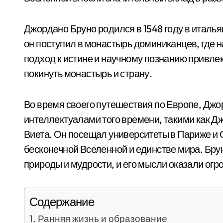
Джордано Бруно родился в 1548 году в италь
он поступил в монастырь доминиканцев, где 
подход к истине и научному познанию привле
покинуть монастырь и страну.
Во время своего путешествия по Европе, Джо
интеллектуалами того времени, такими как Д
Виета. Он посещал университеты в Париже и 
бесконечной Вселенной и единстве мира. Бр
природы и мудрости, и его мысли оказали ог
Содержание
Ранняя жизнь и образование