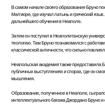
В самом начале своего образования Бруно п
Маггиоре, где изучал латынь и греческий язык
дальнейшего обучения в Неаполе.
Затем он поступил в Неаполитанскую универ
теологию. Там Бруно познакомился с работа
классической античности, что сильно повлиял
Неапольская академия также предоставила Б
публичных выступлениях и спорах, где он смо
мышления.
Образование, полученное в Неаполе, сыграл
интеллектуального багажа Джордано Бруно и