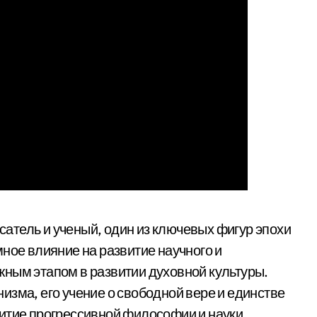
атель и ученый, один из ключевых фигур эпохи
ное влияние на развитие научного и
ным этапом в развитии духовной культуры.
изма, его учение о свободной вере и единстве
итие прогрессивной философии и науки.