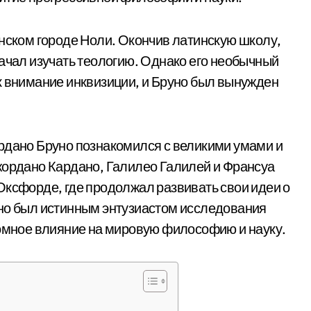
янском городе Ноли. Окончив латинскую школу,
начал изучать теологию. Однако его необычный
к внимание инквизиции, и Бруно был вынужден
рдано Бруно познакомился с великими умами и
жордано Кардано, Галилео Галилей и Франсуа
Оксфорде, где продолжал развивать свои идеи о
уно был истинным энтузиастом исследования
ромное влияние на мировую философию и науку.