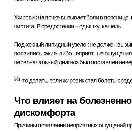
Жировик на почке вызывает боли в пояснице
цистита. В средостении – одышку, кашель.
Подкожный липидный узелок не должен вызыв
появились какие-либо неприятные ощущения, 
первоначальный диагноз был поставлен неве
Что влияет на болезненн
дискомфорта
Причины появления неприятных ощущений пр