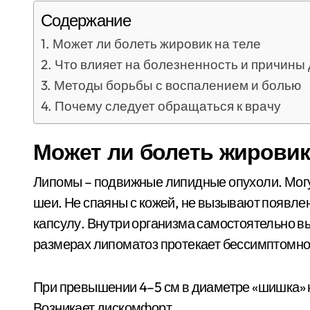
Содержание
Может ли болеть жировик на теле
Что влияет на болезненность и причины
Методы борьбы с воспалением и болью
Почему следует обращаться к врачу
Может ли болеть жировик
Липомы – подвижные липидные опухоли. Могут 
шеи. Не спаяны с кожей, не вызывают появле
капсулу. Внутри организма самостоятельно 
размерах липоматоз протекает бессимптомно
При превышении 4–5 см в диаметре «шишка» н
Возникает дискомфорт.