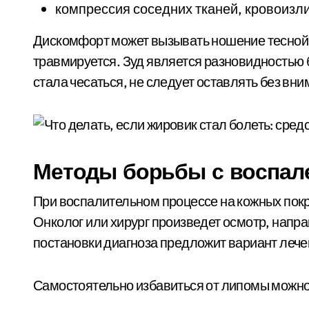
компрессия соседних тканей, кровоизл
Дискомфорт может вызывать ношение тесной
травмируется. Зуд является разновидностью 
стала чесаться, не следует оставлять без вни
Методы борьбы с воспал
При воспалительном процессе на кожных пок
Онколог или хирург произведет осмотр, напр
постановки диагноза предложит вариант лече
Самостоятельно избавиться от липомы можн