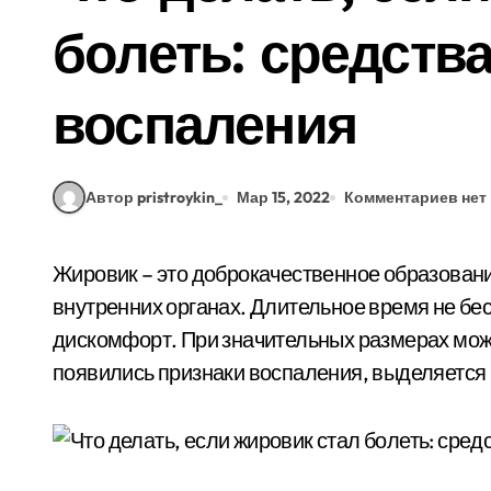
болеть: средств
воспаления
Автор pristroykin_
Мар 15, 2022
Комментариев нет
Жировик – это доброкачественное образование. Располагается в подкожной клетчатке, на
внутренних органах. Длительное время не бе
дискомфорт. При значительных размерах мож
появились признаки воспаления, выделяется г