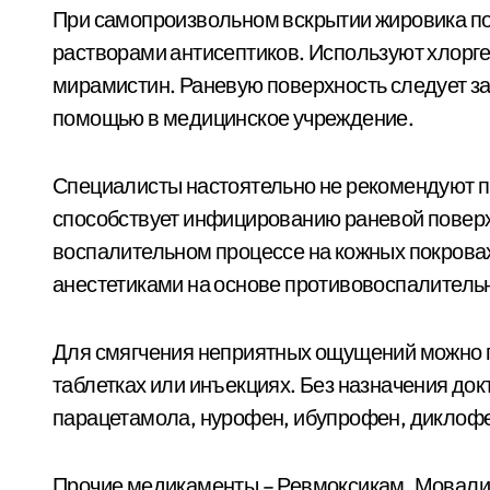
При самопроизвольном вскрытии жировика по
растворами антисептиков. Используют хлорге
мирамистин. Раневую поверхность следует за
помощью в медицинское учреждение.
Специалисты настоятельно не рекомендуют п
способствует инфицированию раневой поверх
воспалительном процессе на кожных покрова
анестетиками на основе противовоспалитель
Для смягчения неприятных ощущений можно 
таблетках или инъекциях. Без назначения док
парацетамола, нурофен, ибупрофен, диклофе
Прочие медикаменты – Ревмоксикам, Мовалис,