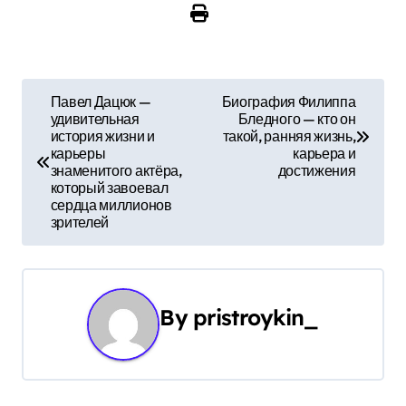
Н
Павел Дацюк —
Биография Филиппа
удивительная
Бледного — кто он
а
история жизни и
такой, ранняя жизнь,
карьеры
карьера и
в
знаменитого актёра,
достижения
который завоевал
и
сердца миллионов
зрителей
г
а
ц
By
pristroykin_
и
я