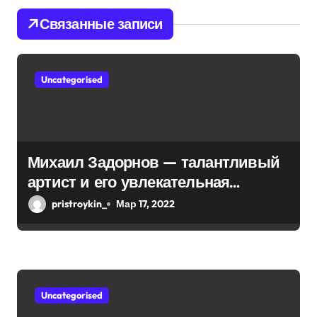
п
Связанные записи
о
з
Uncategorised
а
п
и
Михаил Задорнов — талантливый
артист и его увлекательная
с
биография — выдающиеся
pristroykin_
Мар 17, 2022
я
достижения, известность и
интересные факты из личной
м
жизни!
Uncategorised