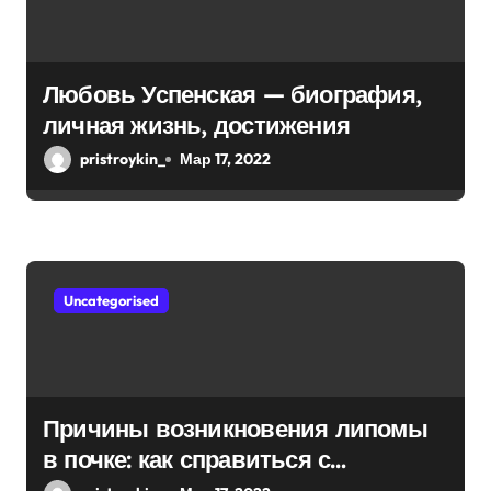
Любовь Успенская — биография,
личная жизнь, достижения
pristroykin_
Мар 17, 2022
Uncategorised
Причины возникновения липомы
в почке: как справиться с
болезнью