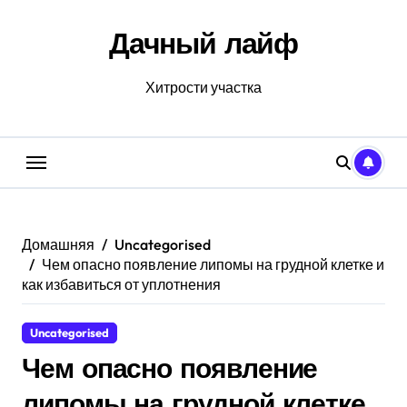
Перейти
к
Дачный лайф
содержанию
Хитрости участка
Домашняя
Uncategorised
Чем опасно появление липомы на грудной клетке и
как избавиться от уплотнения
Uncategorised
Чем опасно появление
липомы на грудной клетке