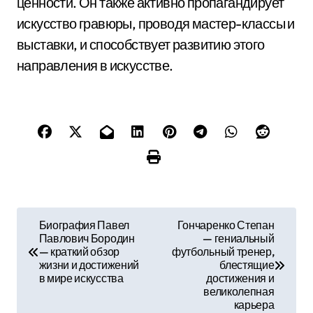
ценности. Он также активно пропагандирует
искусство гравюры, проводя мастер-классы и
выставки, и способствует развитию этого
направления в искусстве.
Н
Биография Павел
Гончаренко Степан
Павлович Бородин
— гениальный
а
— краткий обзор
футбольный тренер,
жизни и достижений
блестящие
в
в мире искусства
достижения и
великолепная
и
карьера