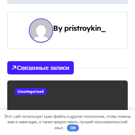
г
а
By
pristroykin_
ц
и
я
Связанные записи
п
о
Uncategorised
з
а
Этот сайт использует куки-файлы и другие технологии, чтобы помочь
п
вам в навигации, а также предоставить лучший пользовательский
Михаил Задорнов — талантливый
опыт.
OK
и