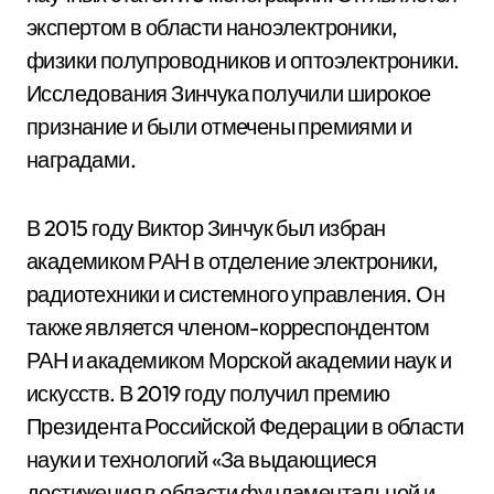
экспертом в области наноэлектроники,
физики полупроводников и оптоэлектроники.
Исследования Зинчука получили широкое
признание и были отмечены премиями и
наградами.
В 2015 году Виктор Зинчук был избран
академиком РАН в отделение электроники,
радиотехники и системного управления. Он
также является членом-корреспондентом
РАН и академиком Морской академии наук и
искусств. В 2019 году получил премию
Президента Российской Федерации в области
науки и технологий «За выдающиеся
достижения в области фундаментальной и