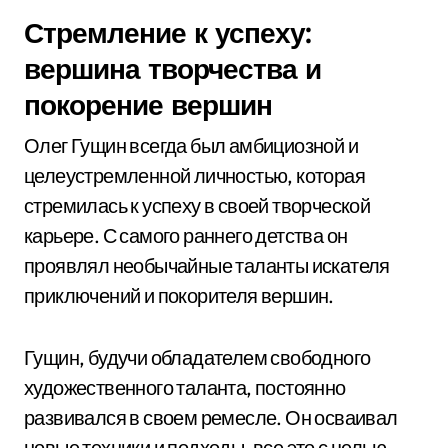
Стремление к успеху:
вершина творчества и
покорение вершин
Олег Гущин всегда был амбициозной и
целеустремленной личностью, которая
стремилась к успеху в своей творческой
карьере. С самого раннего детства он
проявлял необычайные таланты искателя
приключений и покорителя вершин.
Гущин, будучи обладателем свободного
художественного таланта, постоянно
развивался в своем ремесле. Он осваивал
новые техники и подходы, все это с целью