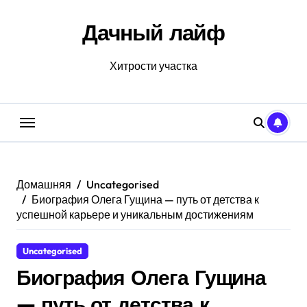
Перейти
к
Дачный лайф
содержанию
Хитрости участка
Домашняя
Uncategorised
Биография Олега Гущина — путь от детства к
успешной карьере и уникальным достижениям
Uncategorised
Биография Олега Гущина
— путь от детства к