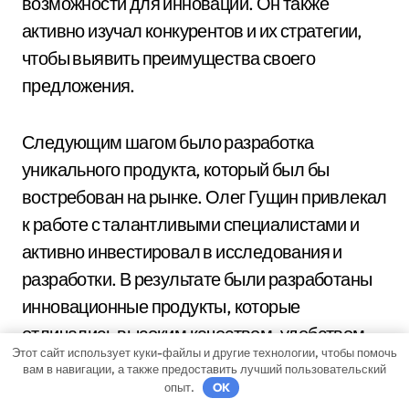
возможности для инноваций. Он также
активно изучал конкурентов и их стратегии,
чтобы выявить преимущества своего
предложения.
Следующим шагом было разработка
уникального продукта, который был бы
востребован на рынке. Олег Гущин привлекал
к работе с талантливыми специалистами и
активно инвестировал в исследования и
разработки. В результате были разработаны
инновационные продукты, которые
отличались высоким качеством, удобством
Этот сайт использует куки-файлы и другие технологии, чтобы помочь
использования и уникальными
вам в навигации, а также предоставить лучший пользовательский
функциональными возможностями.
опыт.
OK