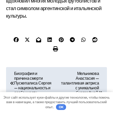
вдохновил многих молодых футболистов и
стал символом аргентинской и итальянской
культуры.
Н
Биография и
Мельникова
причина смерти
Анастасия —
а
Пускепалиса Сергея
талантливая актриса
— национальность и
с уникальной
в
особенности
биографией,
запоминающейся
Этот сайт использует куки-файлы и другие технологии, чтобы помочь
и
фильмографией и
вам в навигации, а также предоставить лучший пользовательский
грандиозными
опыт.
OK
достижениями