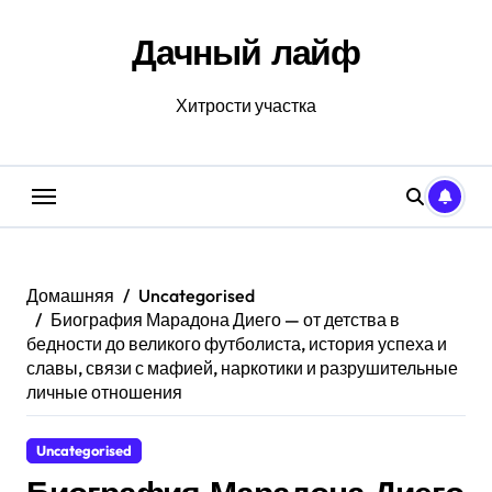
Перейти
к
Дачный лайф
содержанию
Хитрости участка
Домашняя
Uncategorised
Биография Марадона Диего — от детства в
бедности до великого футболиста, история успеха и
славы, связи с мафией, наркотики и разрушительные
личные отношения
Uncategorised