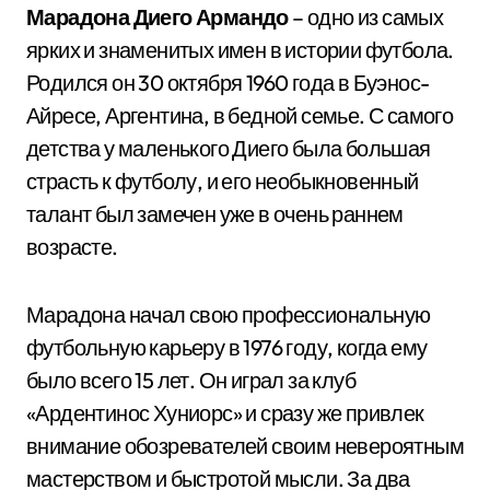
Марадона Диего Армандо
– одно из самых
ярких и знаменитых имен в истории футбола.
Родился он 30 октября 1960 года в Буэнос-
Айресе, Аргентина, в бедной семье. С самого
детства у маленького Диего была большая
страсть к футболу, и его необыкновенный
талант был замечен уже в очень раннем
возрасте.
Марадона начал свою профессиональную
футбольную карьеру в 1976 году, когда ему
было всего 15 лет. Он играл за клуб
«Ардентинос Хуниорс» и сразу же привлек
внимание обозревателей своим невероятным
мастерством и быстротой мысли. За два