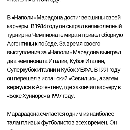
В «Наполи» Марадона достиг вершины своей
карьеры. В 1986 году он сыграл великолепный
турнир на Чемпионате мира и привел сборную
Аргентины к победе. За время своего
выступления за «Наполи» Марадона выиграл
два чемпионата Италии, Кубок Италии,
Суперкубок Италии и Кубок УЕФА. В 1991 году
он перешел в испанский «Севилью», а затем
вернулся в Аргентину, где закончил карьеру в
«Боке Хуниорс» в 1997 году.
Марарадона считается одним из наиболее
талантливых футболистов всех времен. Он