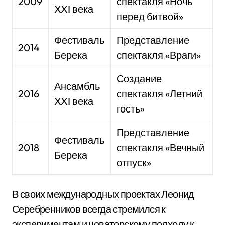
2009
спектакля «Ночь
XXI века
перед битвой»
Фестиваль
Представление
2014
Берека
спектакля «Враги»
Создание
Ансамбль
2016
спектакля «Летний
XXI века
гость»
Представление
Фестиваль
2018
спектакля «Вечный
Берека
отпуск»
В своих международных проектах Леонид
Серебренников всегда стремился к
экспериментам и новаторскому подходу к