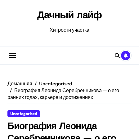
Перейти
к
Дачный лайф
содержанию
Хитрости участка
Домашняя
Uncategorised
Биография Леонида Серебренникова — о его
ранних годах, карьере и достижениях
Uncategorised
Биография Леонида
Серебренникова — о его