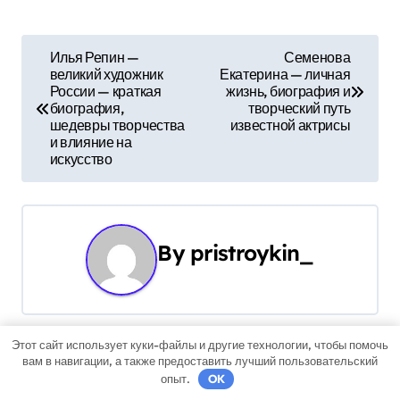
Н
Илья Репин —
Семенова
великий художник
Екатерина — личная
а
России — краткая
жизнь, биография и
биография,
творческий путь
в
шедевры творчества
известной актрисы
и влияние на
и
искусство
г
а
By
pristroykin_
ц
и
я
Этот сайт использует куки-файлы и другие технологии, чтобы помочь
вам в навигации, а также предоставить лучший пользовательский
Связанные записи
п
опыт.
OK