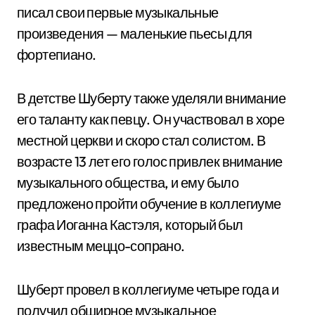
писал свои первые музыкальные
произведения — маленькие пьесы для
фортепиано.
В детстве Шуберту также уделяли внимание
его таланту как певцу. Он участвовал в хоре
местной церкви и скоро стал солистом. В
возрасте 13 лет его голос привлек внимание
музыкального общества, и ему было
предложено пройти обучение в коллегиуме
графа Иоганна Кастэля, который был
известным меццо-сопрано.
Шуберт провел в коллегиуме четыре года и
получил обширное музыкальное