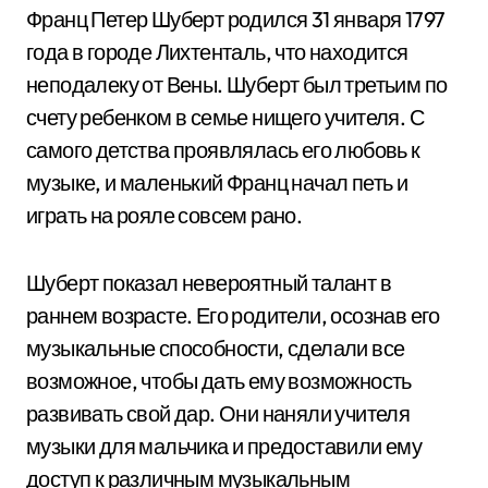
Франц Петер Шуберт родился 31 января 1797
года в городе Лихтенталь, что находится
неподалеку от Вены. Шуберт был третьим по
счету ребенком в семье нищего учителя. С
самого детства проявлялась его любовь к
музыке, и маленький Франц начал петь и
играть на рояле совсем рано.
Шуберт показал невероятный талант в
раннем возрасте. Его родители, осознав его
музыкальные способности, сделали все
возможное, чтобы дать ему возможность
развивать свой дар. Они наняли учителя
музыки для мальчика и предоставили ему
доступ к различным музыкальным