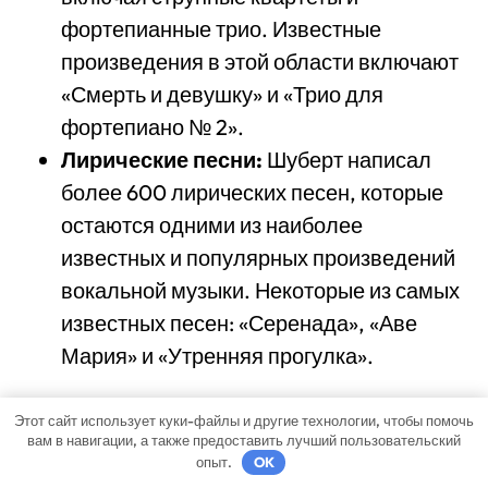
фортепианные трио. Известные
произведения в этой области включают
«Смерть и девушку» и «Трио для
фортепиано № 2».
Лирические песни:
Шуберт написал
более 600 лирических песен, которые
остаются одними из наиболее
известных и популярных произведений
вокальной музыки. Некоторые из самых
известных песен: «Серенада», «Аве
Мария» и «Утренняя прогулка».
Это лишь небольшая часть грандиозных
Этот сайт использует куки-файлы и другие технологии, чтобы помочь
произведений, созданных Шубертом. Его
вам в навигации, а также предоставить лучший пользовательский
опыт.
OK
творчество продолжает вдохновлять