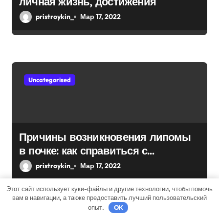
личная жизнь, достижения
pristroykin_
Мар 17, 2022
Uncategorised
Причины возникновения липомы
в почке: как справиться с
болезнью
pristroykin_
Мар 17, 2022
Этот сайт использует куки-файлы и другие технологии, чтобы помочь
вам в навигации, а также предоставить лучший пользовательский
опыт.
OK