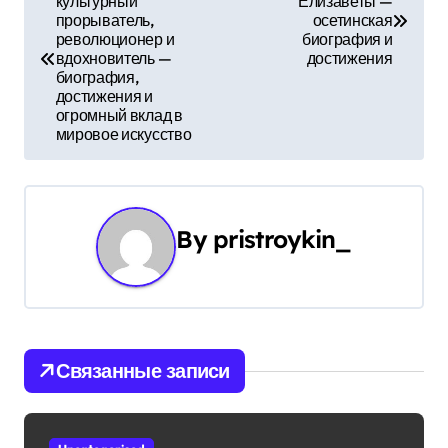
культурный
Елизаветы —
а
прорыватель,
осетинская
революционер и
биография и
в
вдохновитель —
достижения
биография,
и
достижения и
огромный вклад в
г
мировое искусство
а
ц
By
pristroykin_
и
я
п
Связанные записи
о
з