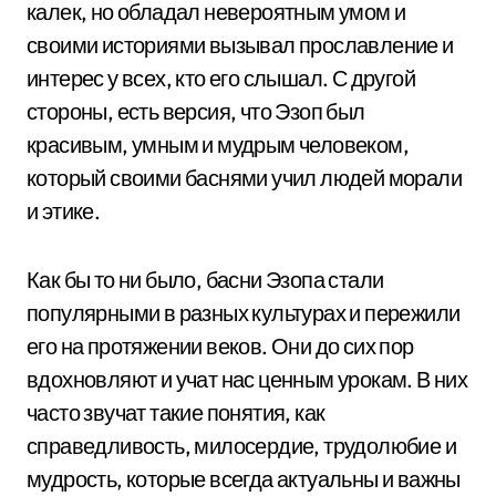
калек, но обладал невероятным умом и
своими историями вызывал прославление и
интерес у всех, кто его слышал. С другой
стороны, есть версия, что Эзоп был
красивым, умным и мудрым человеком,
который своими баснями учил людей морали
и этике.
Как бы то ни было, басни Эзопа стали
популярными в разных культурах и пережили
его на протяжении веков. Они до сих пор
вдохновляют и учат нас ценным урокам. В них
часто звучат такие понятия, как
справедливость, милосердие, трудолюбие и
мудрость, которые всегда актуальны и важны