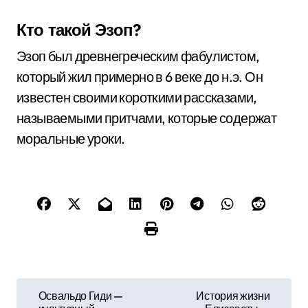
Кто такой Эзоп?
Эзоп был древнегреческим фабулистом,
который жил примерно в 6 веке до н.э. Он
известен своими короткими рассказами,
называемыми притчами, которые содержат
моральные уроки.
Н
Освальдо Гиди —
История жизни