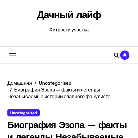
Перейти
к
Дачный лайф
содержанию
Хитрости участка
Домашняя
Uncategorised
Биография Эзопа — факты и легенды
Незабываемые истории славного фабулиста
Uncategorised
Биография Эзопа — факты
и легенды Незабываемые