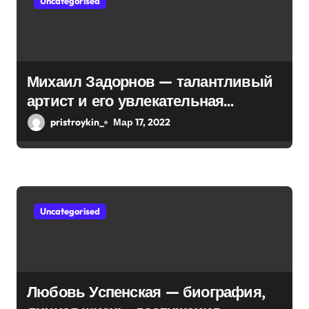
Uncategorised
а
п
и
Михаил Задорнов — талантливый
с
артист и его увлекательная
биография — выдающиеся
я
pristroykin_
Мар 17, 2022
достижения, известность и
м
интересные факты из личной
жизни!
Uncategorised
Любовь Успенская — биография,