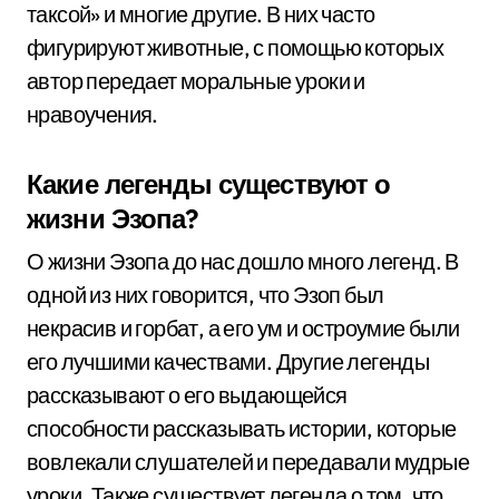
таксой» и многие другие. В них часто
фигурируют животные, с помощью которых
автор передает моральные уроки и
нравоучения.
Какие легенды существуют о
жизни Эзопа?
О жизни Эзопа до нас дошло много легенд. В
одной из них говорится, что Эзоп был
некрасив и горбат, а его ум и остроумие были
его лучшими качествами. Другие легенды
рассказывают о его выдающейся
способности рассказывать истории, которые
вовлекали слушателей и передавали мудрые
уроки. Также существует легенда о том, что