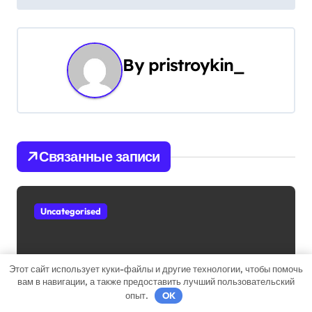
и
г
а
By
pristroykin_
ц
и
я
Связанные записи
п
о
Uncategorised
з
а
Этот сайт использует куки-файлы и другие технологии, чтобы помочь
вам в навигации, а также предоставить лучший пользовательский
п
Михаил Задорнов — талантливый
опыт.
OK