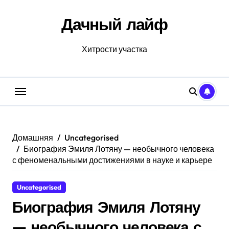
Перейти
к
Дачный лайф
содержанию
Хитрости участка
Домашняя
Uncategorised
Биография Эмиля Лотяну — необычного человека
с феноменальными достижениями в науке и карьере
Uncategorised
Биография Эмиля Лотяну
— необычного человека с