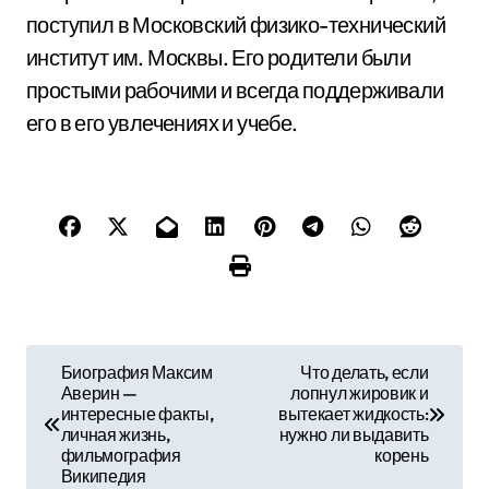
поступил в Московский физико-технический
институт им. Москвы. Его родители были
простыми рабочими и всегда поддерживали
его в его увлечениях и учебе.
Н
Биография Максим
Что делать, если
Аверин —
лопнул жировик и
а
интересные факты,
вытекает жидкость:
личная жизнь,
нужно ли выдавить
в
фильмография
корень
Википедия