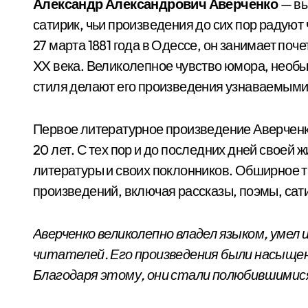
Александр Александрович Аверченко
— вы
сатирик, чьи произведения до сих пор радуют
27 марта 1881 года в Одессе, он занимает по
XX века. Великолепное чувство юмора, необы
стиля делают его произведения узнаваемыми
Первое литературное произведение Аверченко 
20 лет. С тех пор и до последних дней своей 
литературы и своих поклонников. Обширное т
произведений, включая рассказы, поэмы, сати
Аверченко великолепно владел языком, умел 
читателей. Его произведения были насыщен
Благодаря этому, они стали полюбившимися н