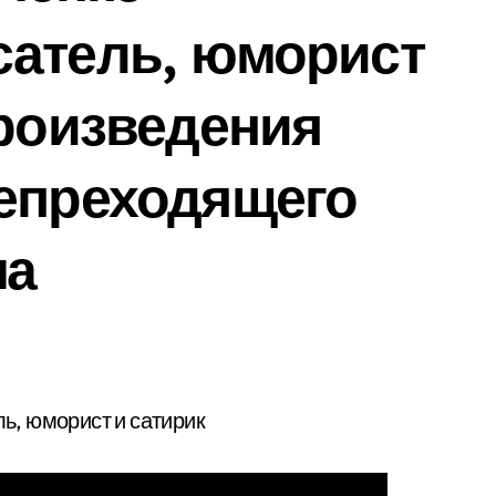
сатель, юморист
произведения
непреходящего
ма