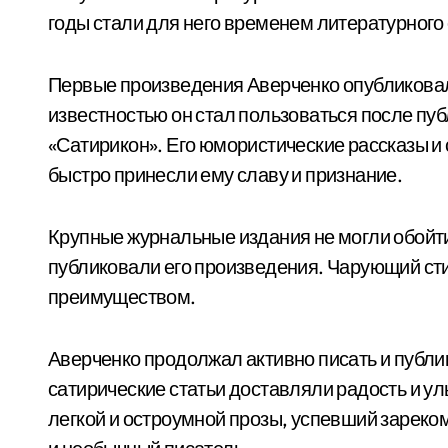
годы стали для него временем литературного
Первые произведения Аверченко опубликовал
известностью он стал пользоваться после пу
«Сатирикон». Его юмористические рассказы и 
быстро принесли ему славу и признание.
Крупные журнальные издания не могли обойти
публиковали его произведения. Чарующий ст
преимуществом.
Аверченко продолжал активно писать и публик
сатирические статьи доставляли радость и у
легкой и остроумной прозы, успевший зареко