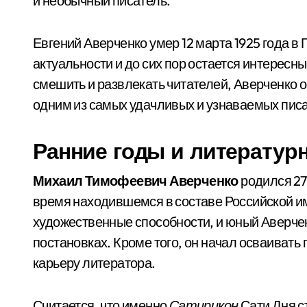
и необычный писатель.
Евгений Аверченко умер 12 марта 1925 года в П
актуальности и до сих пор остается интерес
смешить и развлекать читателей, Аверченко о
одним из самых удачливых и узнаваемых писа
Ранние годы и литератур
Михаил Тимофеевич Аверченко
родился 27 
время находившемся в составе Российской им
художественные способности, и юный Аверче
постановках. Кроме того, он начал осваивать
карьеру литератора.
Считается, что именно
Сатирикон
Сати Дня с