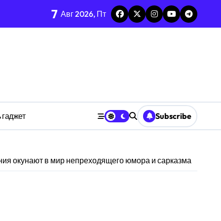
7
тых системах
Авг 2026, Пт
изадачности
ве
 гаджет
Subscribe
анстве
ния окунают в мир непреходящего юмора и сарказма
ности индивидуума
ве