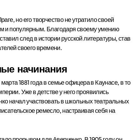
раге, но его творчество не утратило своей
ным и популярным. Благодаря своему умению
ставил след в истории русской литературы, став
телей своего времени.
ные начинания
марта 1881 года в семье офицера в Каунасе, в то
перии. Уже в детстве у него проявились
нко начал участвовать в школьных театральных
 писательское ремесло, настраивая себя на
тало прорывом для Аверченко. В 1905 году он