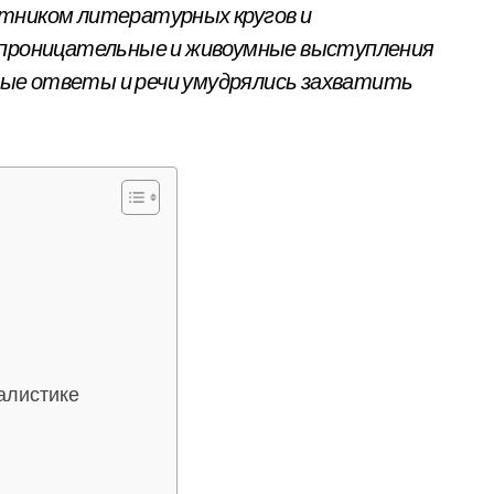
стником литературных кругов и
о проницательные и живоумные выступления
умные ответы и речи умудрялись захватить
алистике