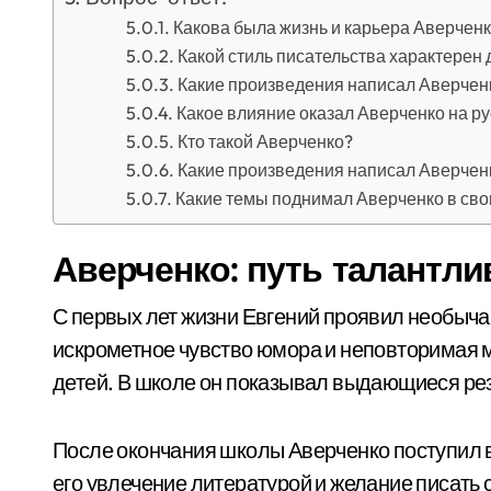
Какова была жизнь и карьера Аверчен
Какой стиль писательства характерен
Какие произведения написал Аверчен
Какое влияние оказал Аверченко на р
Кто такой Аверченко?
Какие произведения написал Аверчен
Какие темы поднимал Аверченко в сво
Аверченко: путь талантли
С первых лет жизни Евгений проявил необыча
искрометное чувство юмора и неповторимая м
детей. В школе он показывал выдающиеся рез
После окончания школы Аверченко поступил в
его увлечение литературой и желание писать 