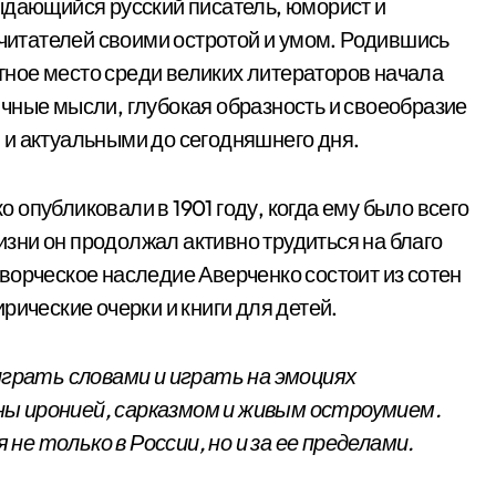
дающийся русский писатель, юморист и
 читателей своими остротой и умом. Родившись
четное место среди великих литераторов начала
чные мысли, глубокая образность и своеобразие
 и актуальными до сегодняшнего дня.
опубликовали в 1901 году, когда ему было всего
жизни он продолжал активно трудиться на благо
ворческое наследие Аверченко состоит из сотен
рические очерки и книги для детей.
играть словами и играть на эмоциях
ы иронией, сарказмом и живым остроумием.
е только в России, но и за ее пределами.