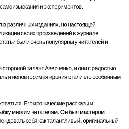
 самоизыскания и экспериментов.
 в различных изданиях, но настоящей
бликации своих произведений в журнале
статьи были очень популярны у читателей и
 стороной талант Аверченко, и они с радостью
иль и неповторимая ирония стали его особенным
оваться. Его иронические рассказы и
лыбку многим читателям. Он был мастером
мендовать себя как талантливый, оригинальный