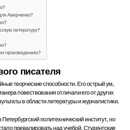
ко?
 для Аверченко?
ко?
усскую литературу?
ко?
их произведениях?
вого писателя
йные творческие способности. Его острый ум,
анера повествования отличали его от других
ультаты в области литературы и журналистики.
 Петербургский политехнический институт, но
стало превалировать над учебой. Студентские