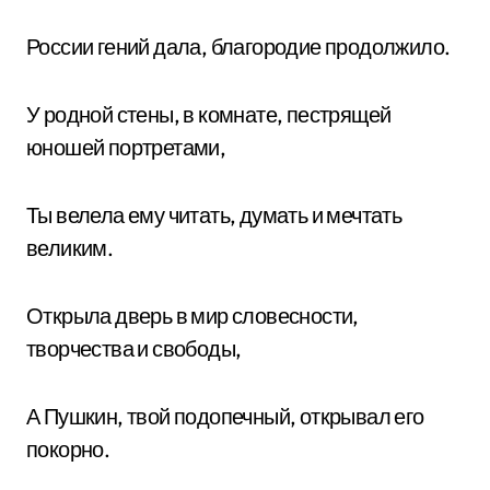
России гений дала, благородие продолжило.
У родной стены, в комнате, пестрящей
юношей портретами,
Ты велела ему читать, думать и мечтать
великим.
Открыла дверь в мир словесности,
творчества и свободы,
А Пушкин, твой подопечный, открывал его
покорно.