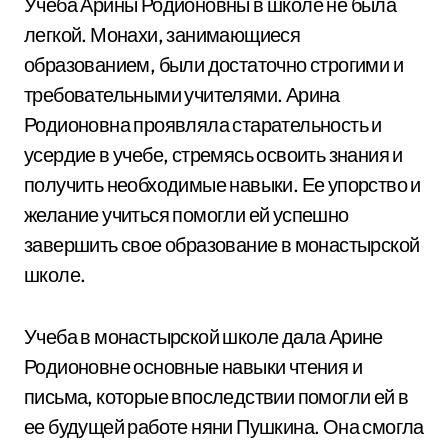
Учеба Арины Родионовны в школе не была
легкой. Монахи, занимающиеся
образованием, были достаточно строгими и
требовательными учителями. Арина
Родионовна проявляла старательность и
усердие в учебе, стремясь освоить знания и
получить необходимые навыки. Ее упорство и
желание учиться помогли ей успешно
завершить свое образование в монастырской
школе.
Учеба в монастырской школе дала Арине
Родионовне основные навыки чтения и
письма, которые впоследствии помогли ей в
ее будущей работе няни Пушкина. Она смогла