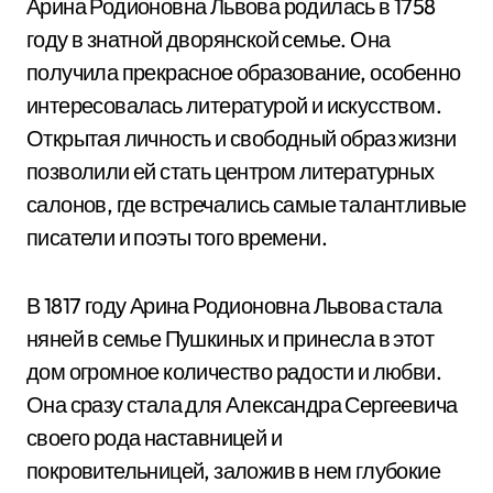
Арина Родионовна Львова родилась в 1758
году в знатной дворянской семье. Она
получила прекрасное образование, особенно
интересовалась литературой и искусством.
Открытая личность и свободный образ жизни
позволили ей стать центром литературных
салонов, где встречались самые талантливые
писатели и поэты того времени.
В 1817 году Арина Родионовна Львова стала
няней в семье Пушкиных и принесла в этот
дом огромное количество радости и любви.
Она сразу стала для Александра Сергеевича
своего рода наставницей и
покровительницей, заложив в нем глубокие