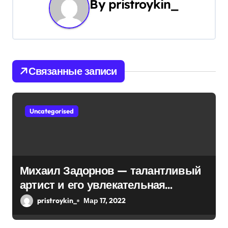
By
pristroykin_
я
п
о
Связанные записи
з
а
Uncategorised
п
и
с
Михаил Задорнов — талантливый
я
артист и его увлекательная
биография — выдающиеся
м
pristroykin_
Мар 17, 2022
достижения, известность и
интересные факты из личной