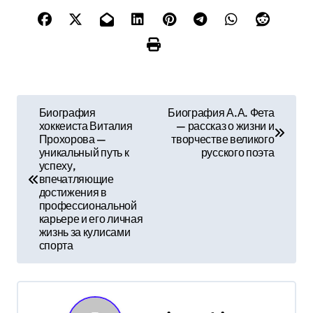
Н
Биография
Биография А.А. Фета
хоккеиста Виталия
— рассказ о жизни и
а
Прохорова —
творчестве великого
уникальный путь к
русского поэта
в
успеху,
впечатляющие
и
достижения в
профессиональной
г
карьере и его личная
жизнь за кулисами
а
спорта
ц
и