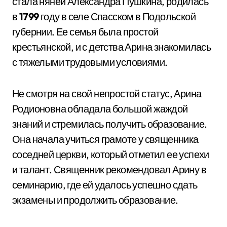
стала няней Александра Пушкина, родилась
в
1799
году в селе Спасском в Подольской
губернии. Ее семья была простой
крестьянской, и с детства Арина знакомилась
с тяжелыми трудовыми условиями.
Не смотря на свой непростой статус, Арина
Родионовна обладала большой жаждой
знаний и стремилась получить образование.
Она начала учиться грамоте у священника
соседней церкви, который отметил ее успехи
и талант. Священник рекомендовал Арину в
семинарию, где ей удалось успешно сдать
экзамены и продолжить образование.