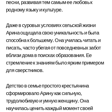
песни, развивая тем самым ее любовь к
родному языку и культуре.
Даже в суровых условиях сельской жизни
Арина ощущала свою уникальность и была
способна к большему. Она училась читать и
писать, часто убегая от повседневных забот
вблизи дома в поисках образования. Ее
стремление к знаниям было ярким примером
для сверстников.
Детство в семье простого крестьянина
сформировало Арину как сильную,
трудолюбивую и умную женщину. Она
научилась ценить каждый момент своей