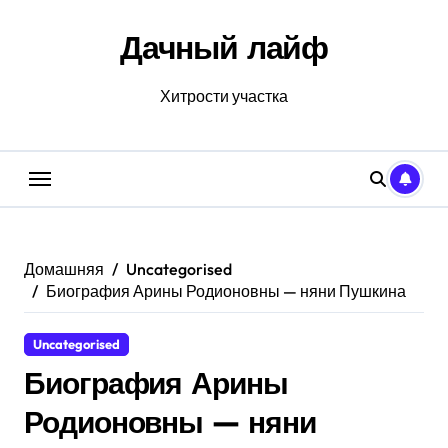
Перейти
к
Дачный лайф
содержанию
Хитрости участка
Домашняя
Uncategorised
Биография Арины Родионовны — няни Пушкина
Uncategorised
Биография Арины
Родионовны — няни