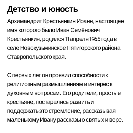
Детство и юность
Архимандрит Крестьянкин Иоанн, настоящее
имя которого было Иван Семёнович
Крестьянкин, родился 11 апреля 1965 года в
селе Новокузьминское Пятигорского района
Ставропольского края.
С первых лет он проявил способности к
религиозным размышлениям и интерес к
духовным вопросам. Его родители, простые
крестьяне, постарались развить и
поддержать это стремление, рассказывая
маленькому Ивану рассказы о святых и вере.