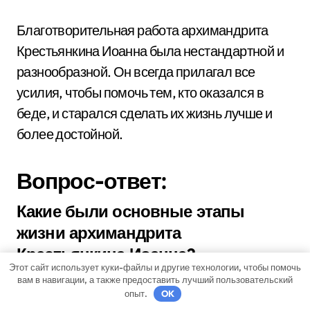
Благотворительная работа архимандрита
Крестьянкина Иоанна была нестандартной и
разнообразной. Он всегда прилагал все
усилия, чтобы помочь тем, кто оказался в
беде, и старался сделать их жизнь лучше и
более достойной.
Вопрос-ответ:
Какие были основные этапы
жизни архимандрита
Крестьянкина Иоанна?
Этот сайт использует куки-файлы и другие технологии, чтобы помочь
Архимандрит Крестьянкин Иоанн родился в
вам в навигации, а также предоставить лучший пользовательский
опыт.
OK
1910 году в семье крестьянина. С детства он