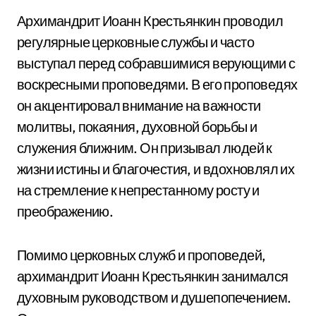
Архимандрит Иоанн Крестьянкин проводил
регулярные церковные службы и часто
выступал перед собравшимися верующими с
воскресными проповедями. В его проповедях
он акцентировал внимание на важности
молитвы, покаяния, духовной борьбы и
служения ближним. Он призывал людей к
жизни истины и благочестия, и вдохновлял их
на стремление к непрестанному росту и
преображению.
Помимо церковных служб и проповедей,
архимандрит Иоанн Крестьянкин занимался
духовным руководством и душепопечением.