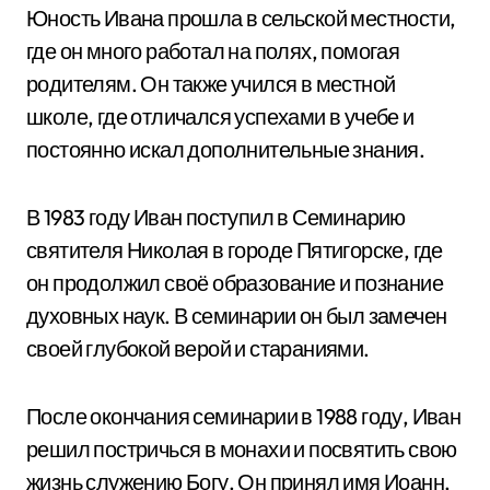
Юность Ивана прошла в сельской местности,
где он много работал на полях, помогая
родителям. Он также учился в местной
школе, где отличался успехами в учебе и
постоянно искал дополнительные знания.
В 1983 году Иван поступил в Семинарию
святителя Николая в городе Пятигорске, где
он продолжил своё образование и познание
духовных наук. В семинарии он был замечен
своей глубокой верой и стараниями.
После окончания семинарии в 1988 году, Иван
решил постричься в монахи и посвятить свою
жизнь служению Богу. Он принял имя Иоанн,