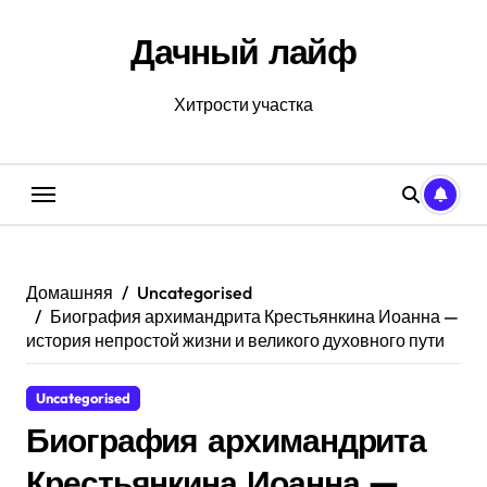
Перейти
к
Дачный лайф
содержанию
Хитрости участка
Домашняя
Uncategorised
Биография архимандрита Крестьянкина Иоанна —
история непростой жизни и великого духовного пути
Uncategorised
Биография архимандрита
Крестьянкина Иоанна —