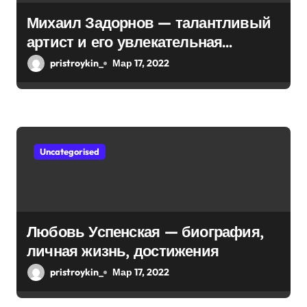
и
Михаил Задорнов — талантливый
артист и его увлекательная
с
биография — выдающиеся
pristroykin_
Мар 17, 2022
я
достижения, известность и
интересные факты из личной
м
жизни!
Uncategorised
Любовь Успенская — биография,
личная жизнь, достижения
pristroykin_
Мар 17, 2022