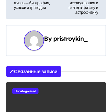
жизнь — биография,
исследования и
и
успехи и трагедии
вклад в физику и
астрофизику
г
а
ц
By
pristroykin_
и
я
п
Связанные записи
о
з
Uncategorised
а
п