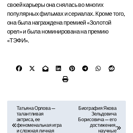
своей карьеры она снялась во многих
популярных фильмах и сериалах. Кроме того,
она была награждена премией «Золотой
орел» и была номинирована на премию
«ТЭФИ».
Н
Татьяна Орлова —
Биография Якова
талантливая
Зельдовича
а
актриса, ее
Борисовича — его
феноменальная игра
достижения,
в
и сложная личная
научные