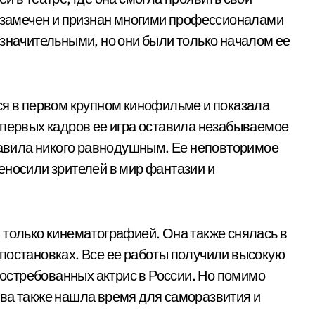
л замечен и признан многими профессионалами
езначительными, но они были только началом ее
ся в первом крупном кинофильме и показала
 первых кадров ее игра оставила незабываемое
ставила никого равнодушным. Ее неповторимое
еносили зрителей в мир фантазии и
 только кинематографией. Она также снялась в
постановках. Все ее работы получили высокую
 востребованных актрис в России. Но помимо
ва также нашла время для саморазвития и