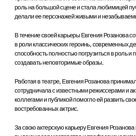
роль на большой сцене и стала любимицей пу
делали ее персонажей живыми и незабываем
В течение своей карьеры Евгения Розанова с
в роли классических героинь, современных д
способность полностью погрузиться в роль и
создавать неповторимые образы.
Работая в театре, Евгения Розанова принимал
сотрудничала с известными режиссерами и а
коллегами и публикой помогло ей развить сво
востребованных актрис.
За свою актерскую карьеру Евгения Розанова