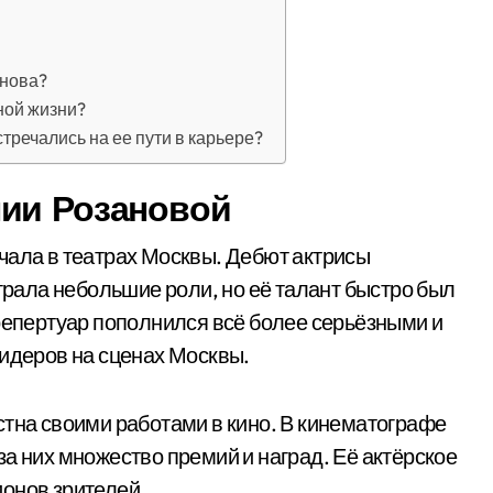
анова?
ной жизни?
речались на ее пути в карьере?
нии Розановой
чала в театрах Москвы. Дебют актрисы
ыграла небольшие роли, но её талант быстро был
 репертуар пополнился всё более серьёзными и
лидеров на сценах Москвы.
стна своими работами в кино. В кинематографе
а них множество премий и наград. Её актёрское
онов зрителей.