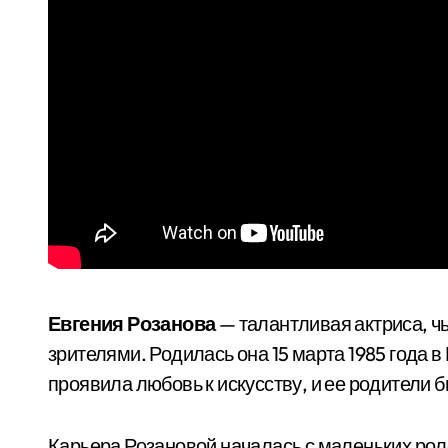
Евгения Розанова
— талантливая актриса, ч
зрителями. Родилась она 15 марта 1985 года в
проявила любовь к искусству, и ее родители 
Карьера Розановой началась с маленьких роле