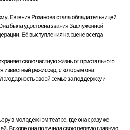
му, Евгения Розанова стала обладательницей
 Она была удостоена звания Заслуженной
дерации. Её выступления на сцене всегда
охраняет свою частную жизнь от пристального
я известный режиссер, с которым она
благодарность своей семье за поддержку и
еру в молодежном театре, где она сразу же
ей. Вскоре она получила свою первую главную