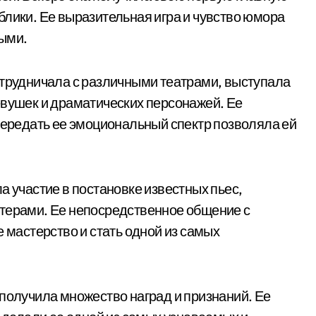
блики. Ее выразительная игра и чувство юмора
ыми.
отрудничала с различными театрами, выступала
евушек и драматических персонажей. Ее
 передать ее эмоциональный спектр позволяла ей
а участие в постановке известных пьес,
ктерами. Ее непосредственное общение с
е мастерство и стать одной из самых
 получила множество наград и признаний. Ее