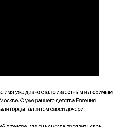
ье имя уже давно стало известным и любимым
 Москве. С уже раннего детства Евгения
были горды талантом своей дочери.
й в театре, где она смогла проявить свои