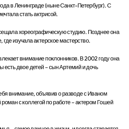
ода в Ленинграде (ныне Санкт-Петербург). С
мечтала стать актрисой.
осещала хореографическую студию. Позднее она
 где изучала актерское мастерство.
лекает внимание поклонников. В 2002 году она
 есть двое детей – сын Артемий и дочь
себя внимание, объявив о разводе с Иваном
 роман с коллегой по работе – актером Гошей
емья – самое важное в жизни, и всегда старается