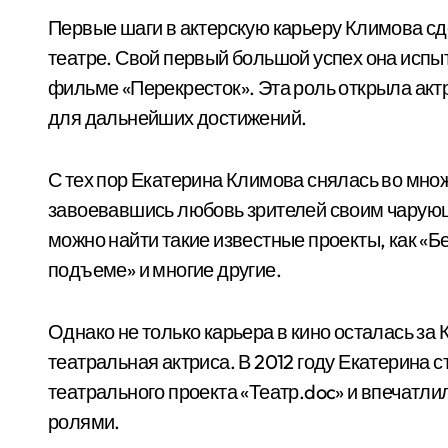
Первые шаги в актерскую карьеру Климова сд
театре. Свой первый большой успех она испыта
фильме «Перекресток». Эта роль открыла актр
для дальнейших достижений.
С тех пор Екатерина Климова снялась во мн
завоевавшись любовь зрителей своим чарую
можно найти такие известные проекты, как «Б
подъеме» и многие другие.
Однако не только карьера в кино осталась за 
театральная актриса. В 2012 году Екатерина 
театрального проекта «Театр.doc» и впечатл
ролями.