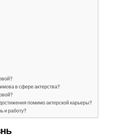
овой?
имова в сфере актерства?
овой?
 достижения помимо актерской карьеры?
ь и работу?
знь