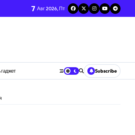
тых системах
7
Авг 2026, Пт
изадачности
ве
 гаджет
Subscribe
анстве
я
ности индивидуума
ве