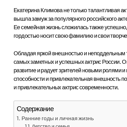
Екатерина Климова не только талантливая акт
вышла замуж за популярного российского акте
Ее семейная жизнь сложилась также успешно, к
гордостью носит свою фамилию и свои творче
Обладая яркой внешностью и неподдельным т
самых заметных и успешных актрис России. О
развитие и радует зрителей новыми ролями и
способности и привлекательная внешность по
и привлекательных актрис современности.
Содержание
Ранние годы и личная жизнь
Детство и семья