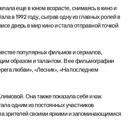
елала еще в юном возрасте, снимаясь в кино и
ла в 1992 году, сыграв одну из главных ролей в
исе дверь в мир кино и стала отправной точкой
ожестве популярных фильмов и сериалов,
щим образом и талантом. В ее фильмографии
ерега любви», «Лесник», «На последнем
Климовой. Она также показала себя и как
стала одним из постоянных участников
ила зрителей своими яркими и запоминающимися