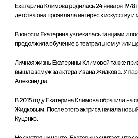
Екатерина Климова родилась 24 января 1978 г
детства она проявляла интерес к искусству и 
В юности Екатерина увлекалась танцами и п
продолжила обучение в театральном училище,
Личная жизнь Екатерины Климовой также прив
вышла замуж за актера Ивана Жидкова. У пары
Александра.
В 2015 году Екатерина Климова обратила на 
Жидковым. После этого актриса начала новый
Куценко.
Не смотря ни на что, Екатерина считает, что с