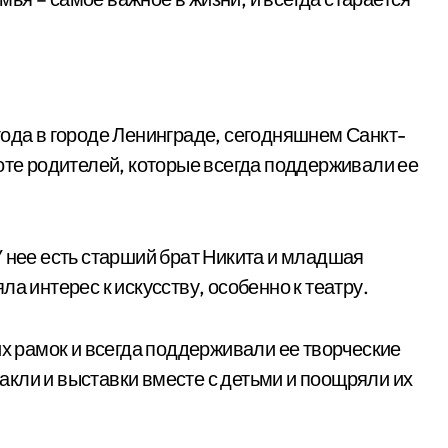
года в городе Ленинграде, сегодняшнем Санкт-
оте родителей, которые всегда поддерживали ее
У нее есть старший брат Никита и младшая
а интерес к искусству, особенно к театру.
их рамок и всегда поддерживали ее творческие
кли и выставки вместе с детьми и поощряли их