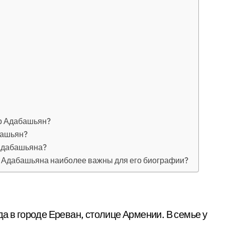
р Адабашьян?
башьян?
 Адабашьяна?
а Адабашьяна наиболее важны для его биографии?
а в городе Ереван, столице Армении. В семье у