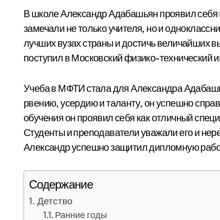
В школе Александр Адабашьян проявил себя к
замечали не только учителя, но и одноклассни
лучших вузах страны и достичь величайших в
поступил в Московский физико-технический и
Учеба в МФТИ стала для Александра Адабаш
рвению, усердию и таланту, он успешно спра
обучения он проявил себя как отличный спец
Студенты и преподаватели уважали его и нере
Александр успешно защитил дипломную рабо
Содержание
Детство
Ранние годы