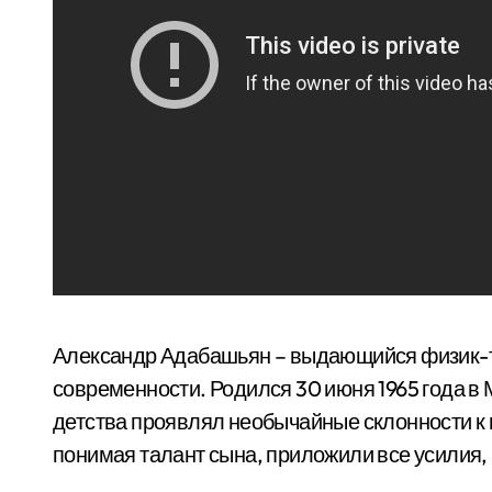
Александр Адабашьян – выдающийся физик-те
современности. Родился 30 июня 1965 года в 
детства проявлял необычайные склонности к н
понимая талант сына, приложили все усилия, 