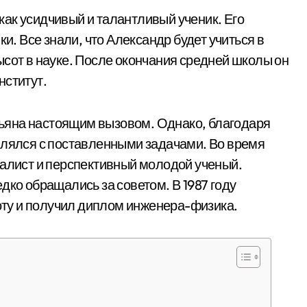
ак усидчивый и талантливый ученик. Его
ки. Все знали, что Александр будет учиться в
ысот в науке. После окончания средней школы он
нститут.
ьяна настоящим вызовом. Однако, благодаря
влялся с поставленными задачами. Во время
иалист и перспективный молодой ученый.
дко обращались за советом. В 1987 году
ту и получил диплом инженера-физика.