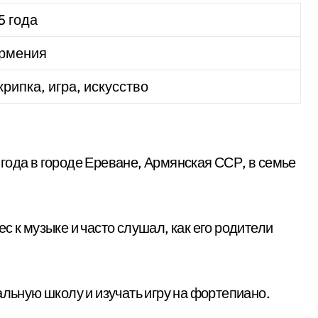
5 года
Армения
крипка, игра, искусство
года в городе Ереване, Армянская ССР, в семье
с к музыке и часто слушал, как его родители
альную школу и изучать игру на фортепиано.