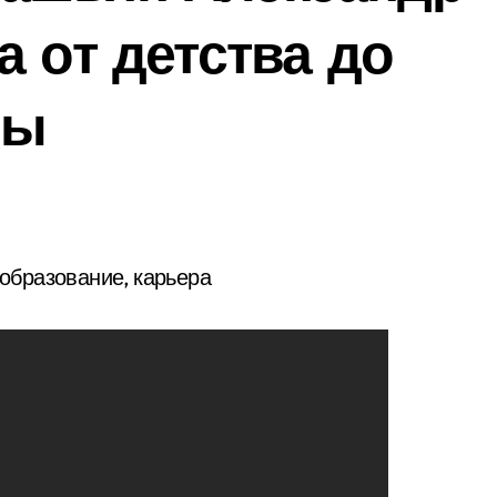
а от детства до
ры