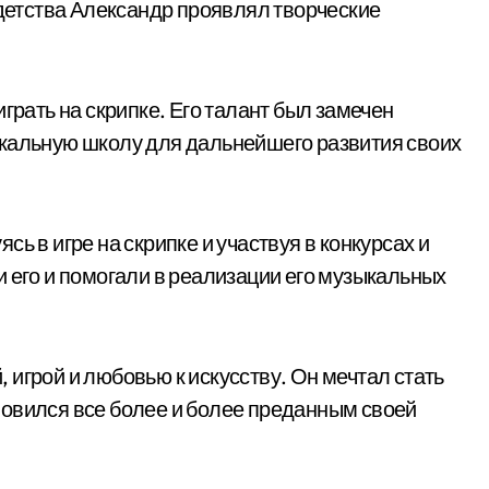
 детства Александр проявлял творческие
грать на скрипке. Его талант был замечен
ыкальную школу для дальнейшего развития своих
ь в игре на скрипке и участвуя в конкурсах и
 его и помогали в реализации его музыкальных
игрой и любовью к искусству. Он мечтал стать
новился все более и более преданным своей