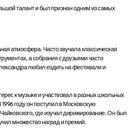
льшой талант и был признан одним из самых
ая атмосфера. Часто звучала классическая
рументах, а собрания с друзьями часто
лександра любил ездить на фестивали и
ерес к музыке и участвовал в разных школьных
1996 году он поступил в Московскую
Чайковского, где изучал дирижирование. Он был
учил множество наград и премий.