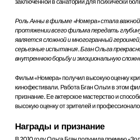
заключенной в санатории для психически бол
Роль Анны в фильме «Номера» стала важной 
протяжении всего фильма передать глубину
является сложной и многогранный героиней,
серьезные испытания. Бган Ольга прекрасно
внутреннюю борьбу и эмоциональную сложн
Фильм «Номера» получил высокую оценку кри
кинофестивали. Работа Бган Ольги в этом фи
признание. Ее актерское мастерство и спосо
высокую оценку от зрителей и профессионало
Награды и признание
В 2010 году Ольга Бган получила премию «Зо