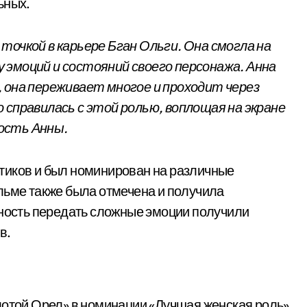
ьных.
точкой в карьере Бган Ольги. Она смогла на
 эмоций и состояний своего персонажа. Анна
 она переживает многое и проходит через
 справилась с этой ролью, воплощая на экране
ость Анны.
тиков и был номинирован на различные
льме также была отмечена и получила
бность передать сложные эмоции получили
в.
лотой Орел» в номинации «Лучшая женская роль»