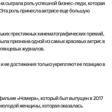
на сыграла роль успешной бизнес-леди, которая
 Эта роль принесла актрисе еще большую
льких престижных кинематографических премий,
была признана одной из самых красивых актрис в
 глянцевых журналов.
 и ее достижения только укрепляют ее позицию в
 фильме «Номера», который был выпущен в 2017
, молодой женщины, которая оказалась