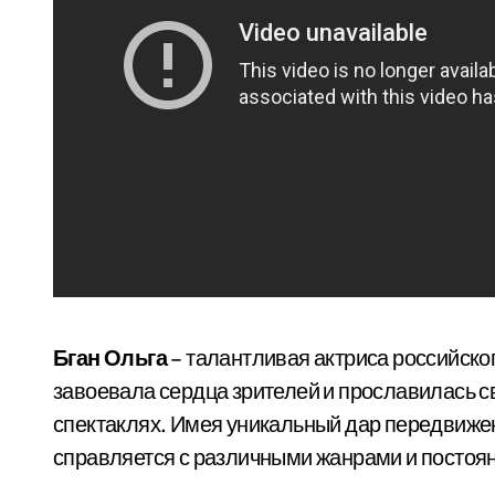
Бган Ольга
– талантливая актриса российског
завоевала сердца зрителей и прославилась 
спектаклях. Имея уникальный дар передвижен
справляется с различными жанрами и постоя