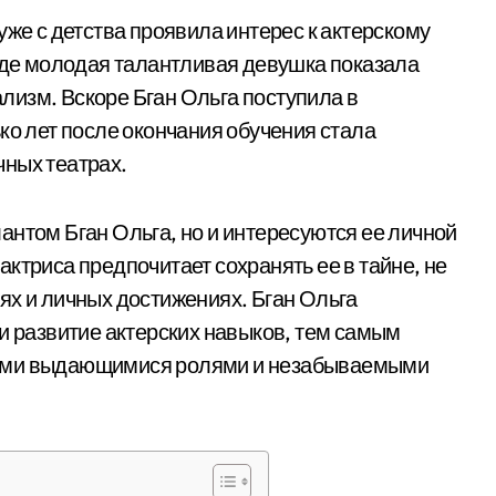
уже с детства проявила интерес к актерскому
 где молодая талантливая девушка показала
изм. Вскоре Бган Ольга поступила в
ко лет после окончания обучения стала
чных театрах.
антом Бган Ольга, но и интересуются ее личной
ктриса предпочитает сохранять ее в тайне, не
ях и личных достижениях. Бган Ольга
и развитие актерских навыков, тем самым
выми выдающимися ролями и незабываемыми