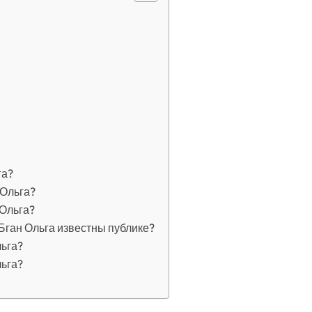
га?
 Ольга?
 Ольга?
Бган Ольга известны публике?
льга?
льга?