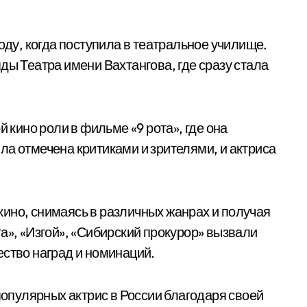
оду, когда поступила в театральное училище.
ды Театра имени Вахтангова, где сразу стала
й кино роли в фильме «9 рота», где она
ла отмечена критиками и зрителями, и актриса
ино, снимаясь в различных жанрах и получая
а», «Изгой», «Сибирский прокурор» вызвали
ество наград и номинаций.
 популярных актрис в России благодаря своей