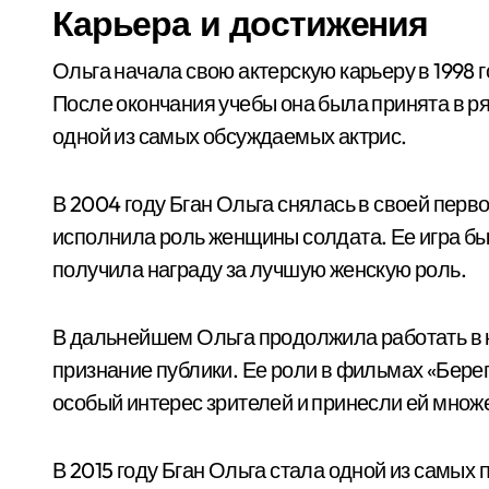
Карьера и достижения
Ольга начала свою актерскую карьеру в 1998 г
После окончания учебы она была принята в ря
одной из самых обсуждаемых актрис.
В 2004 году Бган Ольга снялась в своей перво
исполнила роль женщины солдата. Ее игра бы
получила награду за лучшую женскую роль.
В дальнейшем Ольга продолжила работать в к
признание публики. Ее роли в фильмах «Берег
особый интерес зрителей и принесли ей множ
В 2015 году Бган Ольга стала одной из самых